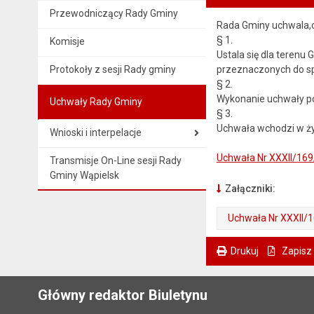
Przewodniczący Rady Gminy
Rada Gminy uchwala,c
§ 1.
Komisje
Ustala się dla terenu
Protokoły z sesji Rady gminy
przeznaczonych do sp
§ 2.
Wykonanie uchwały po
Uchwały Rady Gminy
§ 3.
Uchwała wchodzi w ży
Wnioski i interpelacje
Uchwała Nr XXXII/169
Transmisje On-Line sesji Rady
Gminy Wąpielsk
Załączniki:
Uchwała Nr XXXII/
. Plik w formacie: pdf
. Otwiera się w nowej karcie.
Drukuj
Zapisz
. Ta sama treść dostępna jest na bieżącej stronie
Główny redaktor Biuletynu