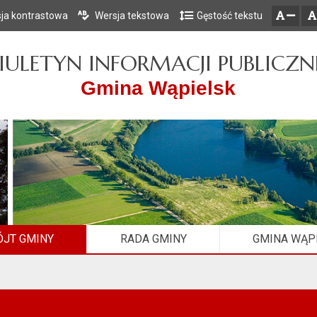
ja kontrastowa
Wersja tekstowa
Gęstość tekstu
Przejdź do głównego menu
Przejdź do mapy serwisu
Przejdź do treści
zresetuj
zmniejsz czcionkę
IULETYN INFORMACJI PUBLICZN
Gmina Wąpielsk
JT GMINY
RADA GMINY
GMINA WĄP
9