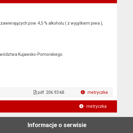
awierających pow. 4,5 % alkoholu ( z wyjątkiem piwa ),
jewództwa Kujawsko-Pomorskiego.
pdf
206.93 kB
metryczka
Plik w formacie
metryczka
Informacje o serwisie