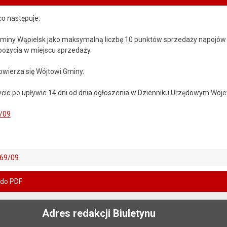
o następuje:
 Gminy Wąpielsk jako maksymalną liczbę 10 punktów sprzedaży napojów z
ożycia w miejscu sprzedaży.
wierza się Wójtowi Gminy.
cie po upływie 14 dni od dnia ogłoszenia w Dzienniku Urzędowym Wo
/09
169/09
 do PDF
Adres redakcji Biuletynu