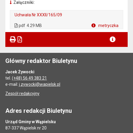
Załączniki:
Uchwała Nr XXXII/165/09
. Plik w formacie: pdf
. Otwiera się w nowej karcie.
pdf
4.29 MB
metryczka
Plik w formacie
Główny redaktor Biuletynu
Jacek Żywocki
tel.
(+48) 56 49 383 21
e-mail:
j.zywocki@wapielsk.pl
Zespół redakcyjny
Adres redakcji Biuletynu
Urząd Gminy w Wąpielsku
87-337 Wąpielsk nr 20