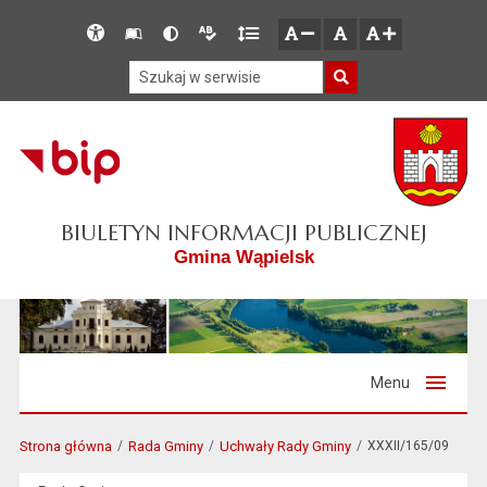
Przejdź do głównego menu
Przejdź do mapy serwisu
Przejdź do treści
Deklaracja
Słownik
Wersja
Wersja
Gęstość
zresetuj
zmniejsz czcionkę
zwiększ czcionkę
dostępności
skrótów
kontrastowa
tekstowa
tekstu
Szukaj w serwisie
Szukaj
BIULETYN INFORMACJI PUBLICZNEJ
Gmina Wąpielsk
Menu
Strona główna
Rada Gminy
Uchwały Rady Gminy
XXXII/165/09