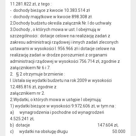
11.281.822 zł, z tego :
- dochody bieżące z kwocie 10.383.514 zł
- dochody majątkowe w kwocie 898.308 zł.
2.Dochody budżetu określa załącznik Nr. l do uchwały.
3.Dochody , o których mowa w ust. l obejmują w
szczególności : dotacje celowe na realizację zadań z
zakresu administracji rządowej i innych zadań zleconych
ustawami w wysokości l .956.966 zł i dotacje celowe na
realizację zadań w drodze porozumień z organami
administracji rządowej w wysokości 756.714 zł, zgodnie z
załącznikiem Nr 6 i 7.
2. § 2 otrzymuje brzmienie :
l .Ustala się wydatki budżetu na rok 2009 w wysokości
12.485.816 zł, zgodnie z
załącznikiem nr 2.
2.Wydatki, o których mowa w ustępie l obejmują:
1) wydatki bieżące w wysokości 9.972.606 zł, w tym na :
a) wynagrodzenia i pochodne od wynagrodzeń
4.525.241 zł,
b) dotacje 147.604 zł,
c) wydatki na obsługę długu 50.000