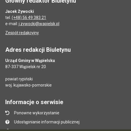
Główny redaktor Biuletynu
Jacek Żywocki
tel.
(+48) 56 49 383 21
e-mail:
j.zywocki@wapielsk.pl
Zespół redakcyjny
Adres redakcji Biuletynu
Urząd Gminy w Wąpielsku
87-337 Wąpielsk nr 20
powiat rypiński
woj. kujawsko-pomorskie
Informacje o serwisie
Ponowne wykorzystanie
Udostępnianie informacji publicznej
Mapa serwisu