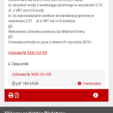
a/ za pobór wody z wodociągu gminnego w wysokości 2,10
zł. z VAT za l m3 wody .
b/ za wprowadzanie ścieków do kanalizacji gminnej w
wysokości 2,31 zł z VAT za l m3 ścieków.
§2
Wykonanie uchwały powierza się Wójtowi Gminy.
§3
Uchwała wchodzi w życie z dniem 01 stycznia 2010 r.
Uchwała Nr XXX/161/09
Załączniki:
Uchwała Nr XXX/161/09
. Plik w formacie: pdf
. Otwiera się w nowej karcie.
pdf
185.64 kB
metryczka
Plik w formacie