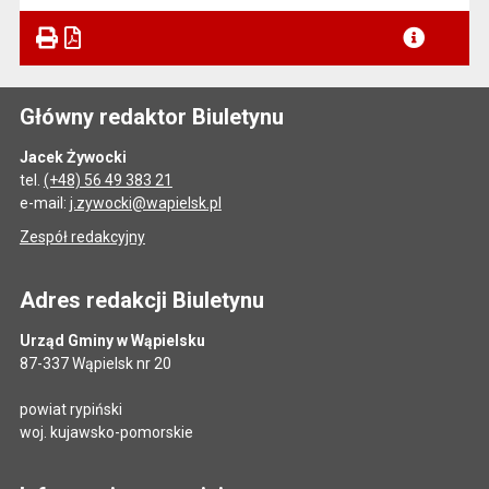
Plik w formacie
Główny redaktor Biuletynu
Jacek Żywocki
tel.
(+48) 56 49 383 21
e-mail:
j.zywocki@wapielsk.pl
Zespół redakcyjny
Adres redakcji Biuletynu
Urząd Gminy w Wąpielsku
87-337 Wąpielsk nr 20
powiat rypiński
woj. kujawsko-pomorskie