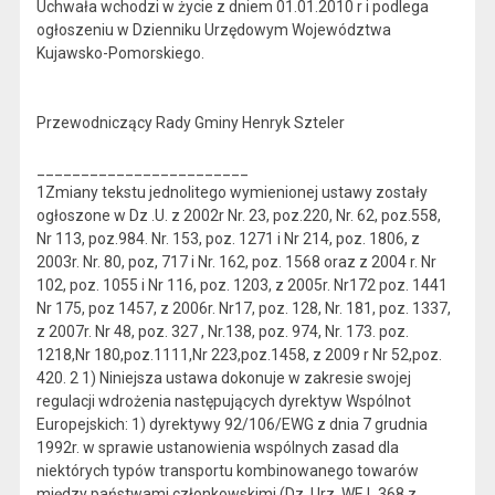
Uchwała wchodzi w życie z dniem 01.01.2010 r i podlega
ogłoszeniu w Dzienniku Urzędowym Województwa
Kujawsko-Pomorskiego.
Przewodniczący Rady Gminy Henryk Szteler
________________________
1Zmiany tekstu jednolitego wymienionej ustawy zostały
ogłoszone w Dz .U. z 2002r Nr. 23, poz.220, Nr. 62, poz.558,
Nr 113, poz.984. Nr. 153, poz. 1271 i Nr 214, poz. 1806, z
2003r. Nr. 80, poz, 717 i Nr. 162, poz. 1568 oraz z 2004 r. Nr
102, poz. 1055 i Nr 116, poz. 1203, z 2005r. Nr172 poz. 1441
Nr 175, poz 1457, z 2006r. Nr17, poz. 128, Nr. 181, poz. 1337,
z 2007r. Nr 48, poz. 327 , Nr.138, poz. 974, Nr. 173. poz.
1218,Nr 180,poz.1111,Nr 223,poz.1458, z 2009 r Nr 52,poz.
420. 2 1) Niniejsza ustawa dokonuje w zakresie swojej
regulacji wdrożenia następujących dyrektyw Wspólnot
Europejskich: 1) dyrektywy 92/106/EWG z dnia 7 grudnia
1992r. w sprawie ustanowienia wspólnych zasad dla
niektórych typów transportu kombinowanego towarów
między państwami członkowskimi (Dz. Urz. WE L 368 z