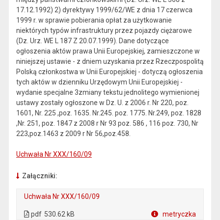
17.12.1992) 2) dyrektywy 1999/62/WE z dnia 17 czerwca
1999 r. w sprawie pobierania opłat za użytkowanie
niektórych typów infrastruktury przez pojazdy ciężarowe
(Dz. Urz. WE L 187 Z 20.07.1999). Dane dotyczące
ogłoszenia aktów prawa Unii Europejskiej, zamieszczone w
niniejszej ustawie - z dniem uzyskania przez Rzeczpospolitą
Polską członkostwa w Unii Europejskiej - dotyczą ogłoszenia
tych aktów w dzienniku Urzędowym Unii Europejskiej -
wydanie specjalne 3zmiany tekstu jednolitego wymienionej
ustawy zostały ogłoszone w Dz. U. z 2006 r. Nr 220, poz.
1601, Nr. 225 ,poz. 1635. Nr.245. poz. 1775. Nr.249, poz. 1828
,Nr. 251, poz. 1847 z 2008 r Nr 93 poz. 586 , 116 poz. 730, Nr
223,poz.1463 z 2009 r Nr 56,poz.458.
Uchwała Nr XXX/160/09
Załączniki:
Uchwała Nr XXX/160/09
. Plik w formacie: pdf
. Otwiera się w nowej karcie.
pdf
530.62 kB
metryczka