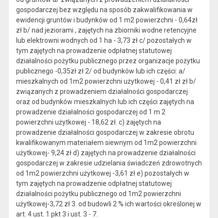
gospodarczej bez względu na sposób zakwalifikowania w
ewidencji gruntów i budynków od 1 m2 powierzchni - 0,64zł
zł b/ nad jeziorami , zajętych na zbiorniki wodne retencyjne
lub elektrowni wodnych od 1 ha - 3,73 zł c/ pozostałych w
tym zajętych na prowadzenie odpłatnej statutowej
działalności pożytku publicznego przez organizacje pożytku
publicznego -0,35zł zł 2/ od budynków lub ich części: a/
mieszkalnych od 1m2 powierzchni użytkowej - 0,41 zł zł b/
związanych z prowadzeniem działalności gospodarczej
oraz od budynków mieszkalnych lub ich części zajętych na
prowadzenie działalności gospodarczej od 1 m 2
powierzchni użytkowej - 18,62 zł. c) zajętych na
prowadzenie działalności gospodarczej w zakresie obrotu
kwalifikowanym materiałem siewnym od 1m2 powierzchni
użytkowej- 9,24 zł d) zajętych na prowadzenie działalności
gospodarczej w zakresie udzielania świadczeń zdrowotnych
od 1m2 powierzchni użytkowej -3,61 zł e) pozostałych w
tym zajętych na prowadzenie odpłatnej statutowej
działalności pożytku publicznego od 1m2 powierzchni
użytkowej-3,72 zł 3. od budowli 2 % ich wartości określonej w
art. 4 ust. 1 pkt 3 i ust. 3 - 7.