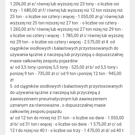
1.206,00 zł e/ równej lub wyższej niż 23 tony - o liczbie osi
trzy - 1.680,00 zł f/ równej lub wyższej niż 12 ton niższej niż
25 ton - o liczbie osi cztery i więcej - 1.050,00 zł g/ równej lub
wyższej niż 25 ton niższej niż 27 ton: - o liczbie osi cztery -
1.260,00 zł h/ równej lub wyższej niż 27 ton niżej niż 29 ton -
o liczbie osi cztery i więcej - 1.785,00 zł i/ równej lub wyższej
niż 29 ton - o liczbie osi cztery i więcej - 2.575,00 zł 4. od
ciągników siodłowych i balastowych przystosowanych do
używania łącznie z naczepą lub przyczepą o dopuszczalnej
masie całkowitej zespołu pojazdów:
a/ od 3,5 tony i poniżej 5,5 tony - 525,00 zł b/ od 5,5 tony i
poniżej 9 ton - 735,00 zł c/ od 9 ton i poniżej 12 ton - 945,00
zł
5. od ciągników siodłowych i balastowych przystosowanych
do używania łącznie z naczepą lub przyczepą z
zawieszeniem pneumatycznym lub zawieszeniem
uznanym za równoważne , o dopuszczalnej masie
całkowitej zespołu pojazdu :
a/ od 12 ton do mniej niż 31 ton - o liczbie osi dwie - 1.050,00
zł b/ od 31 ton i więcej - o liczbie osi dwie - 1.575,00 zł c/ od
12 t do niżej niż 40 t - o liczbie osi trzy - 1.470,00 zł d/ od 40 t