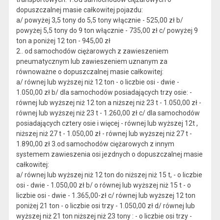
dopuszczalnej masie całkowitej pojazdu:
a/ powyżej 3,5 tony do 5,5 tony włącznie - 525,00 zł b/
powyżej 5,5 tony do 9 ton włącznie - 735,00 zł c/ powyżej 9
ton a poniżej 12 ton - 945,00 zł
2.. od samochodów ciężarowych z zawieszeniem
pneumatycznym lub zawieszeniem uznanym za
równoważne o dopuszczalnej masie całkowitej:
a/ równej lub wyższej niż 12 ton - o liczbie osi - dwie -
1.050,00 zł b/ dla samochodów posiadających trzy osie: -
równej lub wyższej niż 12 ton a niższej niż 23 t - 1.050,00 zł -
równej lub wyższej niż 23 t - 1.260,00 zł c/ dla samochodów
posiadających cztery osie i więcej - równej lub wyższej 12t ,
niższej niż 27 t - 1.050,00 zł - równej lub wyższej niż 27 t -
1.890,00 zł 3.od samochodów ciężarowych z innym
systemem zawieszenia osi jezdnych o dopuszczalnej masie
całkowitej:
a/ równej lub wyższej niż 12 ton do niższej niż 15 t, - o liczbie
osi - dwie - 1.050,00 zł b/ o równej lub wyższej niż 15 t - o
liczbie osi - dwie - 1.365,00-zł c/ równej lub wyższej 12 ton
poniżej 21 ton - o liczbie osi trzy - 1.050,00 zł d/ równej lub
wyższej niż 21 ton niższej niż 23 tony : - o liczbie osi trzy -