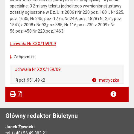
specjalne. 3 Zmiany tekstu jednolitego wymienionej ustawy
zostały ogłoszone w Dz. U. z 2006 r Nr 220,poz. 1601, Nr 225,
poz. 1635, Nr 245, poz. 1775, Nr 249, poz. 1828 i Nr 251, poz.
1847;z 2008 r Nr 93,poz.585, Nr 116,poz. 730 z 2009 r Nr
56,poz. 458,Nr 223,poz.1463
Uchwała Nr XXX/159/09
Załączniki:
Uchwała Nr XXX/159/09
. Plik w formacie: pdf
. Otwiera się w nowej karcie.
pdf
951.49 kB
metryczka
Plik w formacie
Główny redaktor Biuletynu
Jacek Żywocki
tel.
(+48) 56 49 383 21