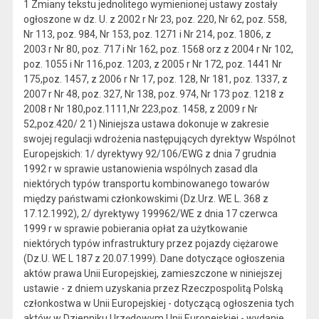
1 Zmiany tekstu jednolitego wymienionej ustawy zostały
ogłoszone w dz. U. z 2002 r Nr 23, poz. 220, Nr 62, poz. 558,
Nr 113, poz. 984, Nr 153, poz. 1271 i Nr 214, poz. 1806, z
2003 r Nr 80, poz. 717 i Nr 162, poz. 1568 orz z 2004 r Nr 102,
poz. 1055 i Nr 116,poz. 1203, z 2005 r Nr 172, poz. 1441 Nr
175,poz. 1457, z 2006 r Nr 17, poz. 128, Nr 181, poz. 1337, z
2007 r Nr 48, poz. 327, Nr 138, poz. 974, Nr 173 poz. 1218 z
2008 r Nr 180,poz.1111,Nr 223,poz. 1458, z 2009 r Nr
52,poz.420/ 2 1) Niniejsza ustawa dokonuje w zakresie
swojej regulacji wdrożenia następujących dyrektyw Wspólnot
Europejskich: 1/ dyrektywy 92/106/EWG z dnia 7 grudnia
1992 r w sprawie ustanowienia wspólnych zasad dla
niektórych typów transportu kombinowanego towarów
między państwami członkowskimi (Dz.Urz. WE L. 368 z
17.12.1992), 2/ dyrektywy 199962/WE z dnia 17 czerwca
1999 r w sprawie pobierania opłat za użytkowanie
niektórych typów infrastruktury przez pojazdy ciężarowe
(Dz.U. WE L 187 z 20.07.1999). Dane dotyczące ogłoszenia
aktów prawa Unii Europejskiej, zamieszczone w niniejszej
ustawie - z dniem uzyskania przez Rzeczpospolitą Polską
członkostwa w Unii Europejskiej - dotyczącą ogłoszenia tych
aktów w Dzienniku Urzędowym Unii Europejskiej - wydanie