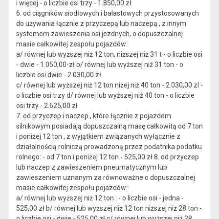
i więcej - o liczbie osi trzy - 1.850,00 zł
6. od ciągników siodłowych i balastowych przystosowanych
do używania łącznie z przyczepą lub naczepą , z innym
systemem zawieszenia osi jezdnych, o dopuszczalnej
masie całkowitej zespołu pojazdów:
a/ równej lub wyższej niż 12 ton, niższej niż 31 t - o liczbie osi
- dwie - 1.050,00-zł b/ równej lub wyższej niż 31 ton - o
liczbie osi dwie - 2.030,00 zł
c/ równej lub wyższej niż 12 ton niżej niż 40 ton - 2.030,00 zl -
o liczbie osi trzy d/ równej lub wyższej niż 40 ton - o liczbie
osi trzy - 2.625,00 zł
7. od przyczep i naczep , które łącznie z pojazdem
silnikowym posiadają dopuszczalną masę całkowitą od 7 ton
i poniżej 12 ton , z wyjątkiem związanych wyłącznie z
działalnością rolniczą prowadzoną przez podatnika podatku
rolnego: - od 7 ton i poniżej 12 ton - 525,00 zł 8. od przyczep
lub naczep z zawieszeniem pneumatycznym lub
zawieszeniem uznanym za równoważne o dopuszczalnej
masie całkowitej zespołu pojazdów:
a/ równej lub wyższej niż 12 ton : - o liczbie osi - jedna -
525,00 zł b/ równej lub wyższej niż 12 ton niższej niż 28 ton -
o liczbie osi - dwie - 525,00 zł c/ równej lub wyższej niż 28