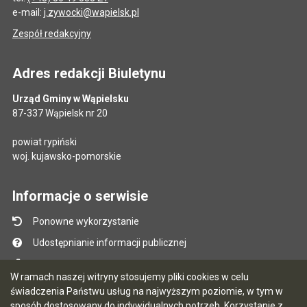
e-mail:
j.zywocki@wapielsk.pl
Zespół redakcyjny
Adres redakcji Biuletynu
Urząd Gminy w Wąpielsku
87-337 Wąpielsk nr 20
powiat rypiński
woj. kujawsko-pomorskie
Informacje o serwisie
Ponowne wykorzystanie
Udostępnianie informacji publicznej
Mapa serwisu
W ramach naszej witryny stosujemy pliki cookies w celu
Instrukcja obsługi
świadczenia Państwu usług na najwyższym poziomie, w tym w
sposób dostosowany do indywidualnych potrzeb. Korzystanie z
Statystyki oglądalności