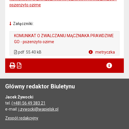
pszenżyto ozime
Załączniki:
KOMUNIKAT O ZWALCZANIU MĄCZNIAKA PRAWDZIWE
GO - pszenżyto ozime
. Plik w formacie: pdf
. Otwiera się w nowej karcie.
pdf
55.40 kB
metryczka
Plik w formacie
Główny redaktor Biuletynu
Jacek Żywocki
tel.
(+48) 56 49 383 21
e-mail:
j.zywocki@wapielsk.pl
Zespół redakcyjny