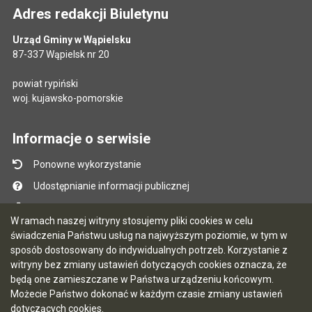
Adres redakcji Biuletynu
Urząd Gminy w Wąpielsku
87-337 Wąpielsk nr 20
powiat rypiński
woj. kujawsko-pomorskie
Informacje o serwisie
Ponowne wykorzystanie
Udostępnianie informacji publicznej
Mapa serwisu
W ramach naszej witryny stosujemy pliki cookies w celu
Instrukcja obsługi
świadczenia Państwu usług na najwyższym poziomie, w tym w
sposób dostosowany do indywidualnych potrzeb. Korzystanie z
Statystyki oglądalności
witryny bez zmiany ustawień dotyczących cookies oznacza, że
Ostatnio dodane
będą one zamieszczane w Państwa urządzeniu końcowym.
Możecie Państwo dokonać w każdym czasie zmiany ustawień
Ostatnia aktualizacja BIP: 07.08.2026 13:39
dotyczących cookies.