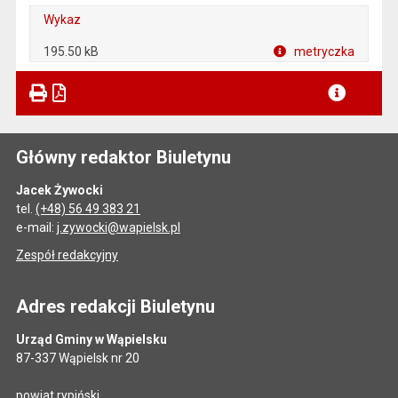
Wykaz
195.50 kB
metryczka
Główny redaktor Biuletynu
Jacek Żywocki
tel.
(+48) 56 49 383 21
e-mail:
j.zywocki@wapielsk.pl
Zespół redakcyjny
Adres redakcji Biuletynu
Urząd Gminy w Wąpielsku
87-337 Wąpielsk nr 20
powiat rypiński