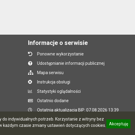
Informacje o serwisie
Ponowne wykorzystanie
Udostępnianie informacji publicznej
Mapa serwisu
Instrukcja obsługi
Statystyki oglądalności
Ostatnio dodane
Ostatnia aktualizacja BIP: 07.08.2026 13:39
do indywidualnych potrzeb. Korzystanie z witryny bez
Akceptuję
 każdym czasie zmiany ustawień dotyczących cookies.
CMS i hosting: Logonet Sp. z o.o. w Bydgoszczy
informację o polityce prywatności