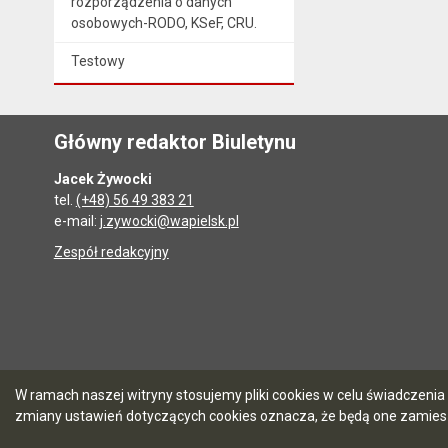
rozporządzenia o danych
osobowych-RODO, KSeF, CRU.
Testowy
Główny redaktor Biuletynu
Jacek Żywocki
tel.
(+48) 56 49 383 21
e-mail:
j.zywocki@wapielsk.pl
Zespół redakcyjny
W ramach naszej witryny stosujemy pliki cookies w celu świadczen
zmiany ustawień dotyczących cookies oznacza, że będą one zamie
5.7.0 [90]