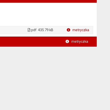
pdf
435.79 kB
metryczka
Plik w formacie
metryczka