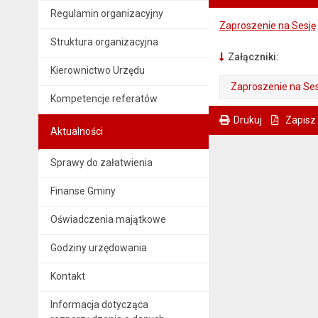
Regulamin organizacyjny
Zaproszenie na Sesję
Struktura organizacyjna
Załączniki:
Kierownictwo Urzędu
Zaproszenie na Ses
Kompetencje referatów
. Plik w formacie: pdf
. Otwiera się w nowej karcie.
Drukuj
Zapisz
Aktualności
. Ta sama treść dostępna jest na bieżącej stronie
Sprawy do załatwienia
Finanse Gminy
Oświadczenia majątkowe
Godziny urzędowania
Kontakt
Informacja dotycząca