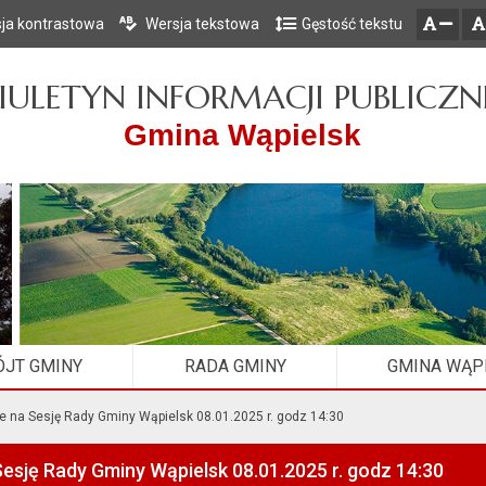
ja kontrastowa
Wersja tekstowa
Gęstość tekstu
Przejdź do głównego menu
Przejdź do mapy serwisu
Przejdź do treści
zresetuj
zmniejsz czcionkę
IULETYN INFORMACJI PUBLICZN
Gmina Wąpielsk
JT GMINY
RADA GMINY
GMINA WĄP
e na Sesję Rady Gminy Wąpielsk 08.01.2025 r. godz 14:30
esję Rady Gminy Wąpielsk 08.01.2025 r. godz 14:30