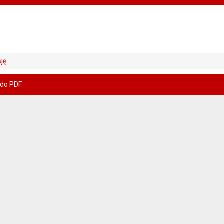
ję
 do PDF