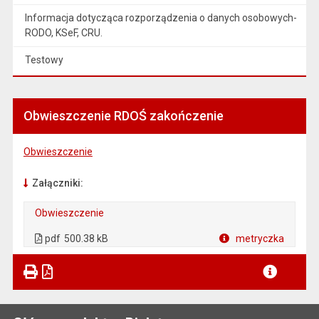
Informacja dotycząca rozporządzenia o danych osobowych-
RODO, KSeF, CRU.
Testowy
Obwieszczenie RDOŚ zakończenie
Obwieszczenie
Załączniki:
Obwieszczenie
. Plik w formacie: pdf
. Otwiera się w nowej karcie.
pdf
500.38 kB
metryczka
Plik w formacie