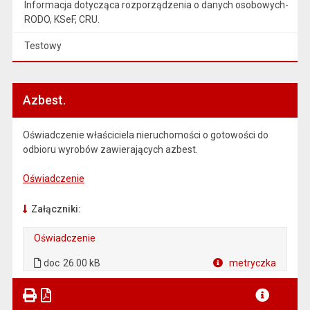
Informacja dotycząca rozporządzenia o danych osobowych-
RODO, KSeF, CRU.
Testowy
Azbest.
Oświadczenie właściciela nieruchomości o gotowości do
odbioru wyrobów zawierających azbest.
Oświadczenie
Załączniki:
Oświadczenie
. Plik w formacie: doc
doc
26.00 kB
metryczka
Plik w formacie