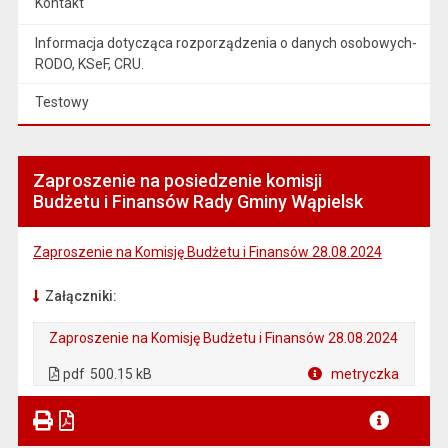
Kontakt
Informacja dotycząca rozporządzenia o danych osobowych-
RODO, KSeF, CRU.
Testowy
Zaproszenie na posiedzenie komisji
Budżetu i Finansów Rady Gminy Wąpielsk
Zaproszenie na Komisję Budżetu i Finansów 28.08.2024
Załączniki:
Zaproszenie na Komisję Budżetu i Finansów 28.08.2024
. Plik w formacie: pdf
. Otwiera się w nowej karcie.
pdf
500.15 kB
metryczka
Plik w formacie