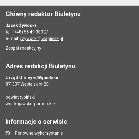
Główny redaktor Biuletynu
Jacek Żywocki
tel.
(+48) 56 49 383 21
e-mail:
j.zywocki@wapielsk.pl
Zespół redakcyjny
Adres redakcji Biuletynu
Urząd Gminy w Wąpielsku
87-337 Wąpielsk nr 20
powiat rypiński
woj. kujawsko-pomorskie
Informacje o serwisie
Ponowne wykorzystanie