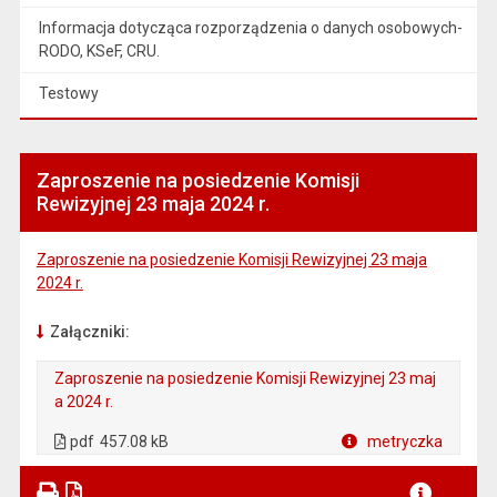
Informacja dotycząca rozporządzenia o danych osobowych-
RODO, KSeF, CRU.
Testowy
Zaproszenie na posiedzenie Komisji
Rewizyjnej 23 maja 2024 r.
Zaproszenie na posiedzenie Komisji Rewizyjnej 23 maja
2024 r.
Załączniki:
Zaproszenie na posiedzenie Komisji Rewizyjnej 23 maj
a 2024 r.
. Plik w formacie: pdf
. Otwiera się w nowej karcie.
pdf
457.08 kB
metryczka
Plik w formacie