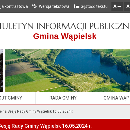
ja kontrastowa
Wersja tekstowa
Gęstość tekstu
Przejdź do głównego menu
Przejdź do mapy serwisu
Przejdź do treści
zresetuj
zmniejsz czcionkę
IULETYN INFORMACJI PUBLICZN
Gmina Wąpielsk
JT GMINY
RADA GMINY
GMINA WĄP
e na Sesję Rady Gminy Wąpielsk 16.05.2024 r.
esję Rady Gminy Wąpielsk 16.05.2024 r.