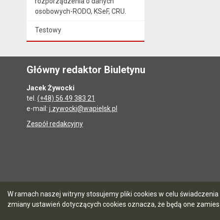
rozporządzenia o danych
osobowych-RODO, KSeF, CRU.
Testowy
Główny redaktor Biuletynu
Jacek Żywocki
tel.
(+48) 56 49 383 21
e-mail:
j.zywocki@wapielsk.pl
Zespół redakcyjny
W ramach naszej witryny stosujemy pliki cookies w celu świadczen
zmiany ustawień dotyczących cookies oznacza, że będą one zamie
5.7.0 [90]