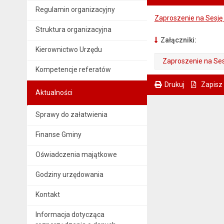
Regulamin organizacyjny
Zaproszenie na Sesję 
Struktura organizacyjna
Załączniki:
Kierownictwo Urzędu
Zaproszenie na Ses
Kompetencje referatów
. Plik w formacie: pdf
. Otwiera się w nowej karcie.
Drukuj
Zapisz
Aktualności
. Ta sama treść dostępna jest na bieżącej stronie
Sprawy do załatwienia
Finanse Gminy
Oświadczenia majątkowe
Godziny urzędowania
Kontakt
Informacja dotycząca