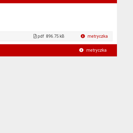
pdf
896.75 kB
metryczka
Plik w formacie
metryczka