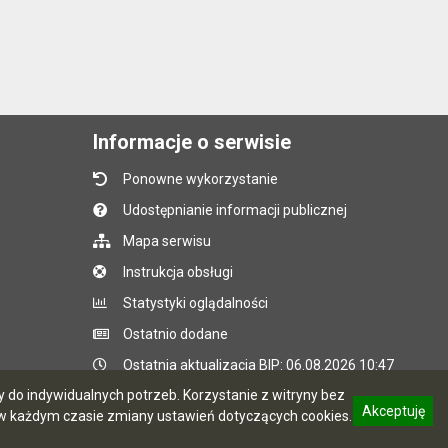
Informacje o serwisie
Ponowne wykorzystanie
Udostępnianie informacji publicznej
Mapa serwisu
Instrukcja obsługi
Statystyki oglądalności
Ostatnio dodane
Ostatnia aktualizacja BIP: 06.08.2026 10:47
do indywidualnych potrzeb. Korzystanie z witryny bez
Akceptuję
 każdym czasie zmiany ustawień dotyczących cookies.
CMS i hosting: Logonet Sp. z o.o. w Bydgoszczy
informację o polityce prywatności