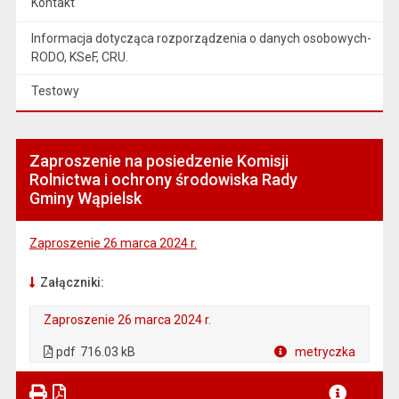
Kontakt
Informacja dotycząca rozporządzenia o danych osobowych-
RODO, KSeF, CRU.
Testowy
Zaproszenie na posiedzenie Komisji
Rolnictwa i ochrony środowiska Rady
Gminy Wąpielsk
Zaproszenie 26 marca 2024 r.
Załączniki:
Zaproszenie 26 marca 2024 r.
. Plik w formacie: pdf
. Otwiera się w nowej karcie.
pdf
716.03 kB
metryczka
Plik w formacie