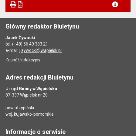
Główny redaktor Biuletynu
Jacek Żywocki
tel.
(+48) 56 49 383 21
e-mail:
j.zywocki@wapielsk.pl
Zespół redakcyjny
Adres redakcji Biuletynu
Urząd Gminy w Wąpielsku
87-337 Wąpielsk nr 20
powiat rypiński
woj. kujawsko-pomorskie
Informacje o serwisie