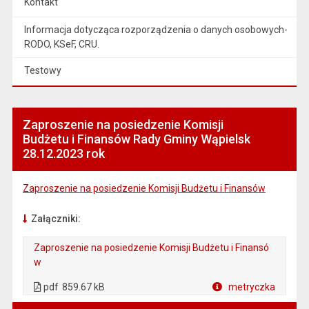
Kontakt
Informacja dotycząca rozporządzenia o danych osobowych-
RODO, KSeF, CRU.
Testowy
Zaproszenie na posiedzenie Komisji
Budżetu i Finansów Rady Gminy Wąpielsk
28.12.2023 rok
Zaproszenie na posiedzenie Komisji Budżetu i Finansów
Załączniki:
Zaproszenie na posiedzenie Komisji Budżetu i Finansó
w
. Plik w formacie: pdf
. Otwiera się w nowej karcie.
pdf
859.67 kB
metryczka
Plik w formacie