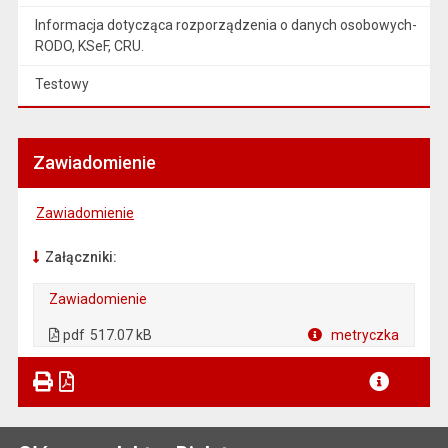
Informacja dotycząca rozporządzenia o danych osobowych-
RODO, KSeF, CRU.
Testowy
Zawiadomienie
Zawiadomienie
Załączniki:
Zawiadomienie
. Plik w formacie: pdf
. Otwiera się w nowej karcie.
pdf
517.07 kB
metryczka
Plik w formacie