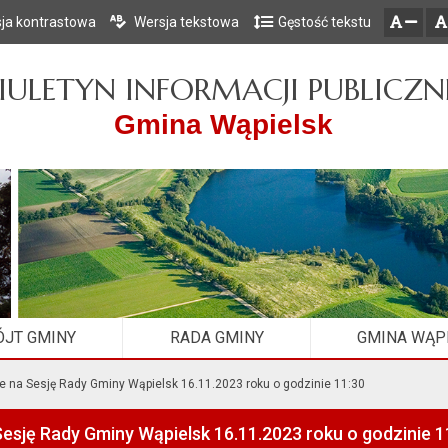
ja kontrastowa
Wersja tekstowa
Gęstość tekstu
Przejdź do głównego menu
Przejdź do mapy serwisu
Przejdź do treści
zresetuj
zmniejsz czcionkę
IULETYN INFORMACJI PUBLICZN
Gmina Wąpielsk
JT GMINY
RADA GMINY
GMINA WĄP
e na Sesję Rady Gminy Wąpielsk 16.11.2023 roku o godzinie 11:30
esję Rady Gminy Wąpielsk 16.11.2023 roku o godzinie 1