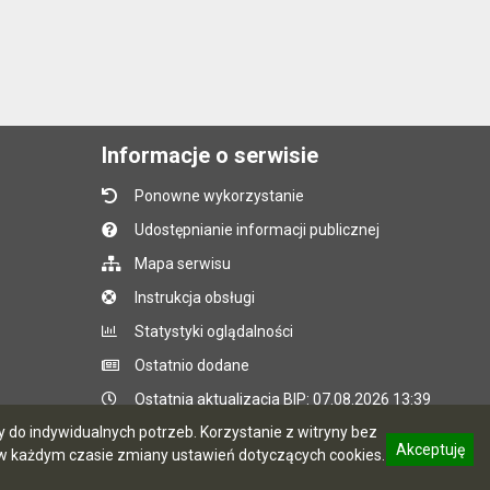
Informacje o serwisie
Ponowne wykorzystanie
Udostępnianie informacji publicznej
Mapa serwisu
Instrukcja obsługi
Statystyki oglądalności
Ostatnio dodane
Ostatnia aktualizacja BIP: 07.08.2026 13:39
do indywidualnych potrzeb. Korzystanie z witryny bez
Akceptuję
 każdym czasie zmiany ustawień dotyczących cookies.
CMS i hosting: Logonet Sp. z o.o. w Bydgoszczy
informację o polityce prywatności