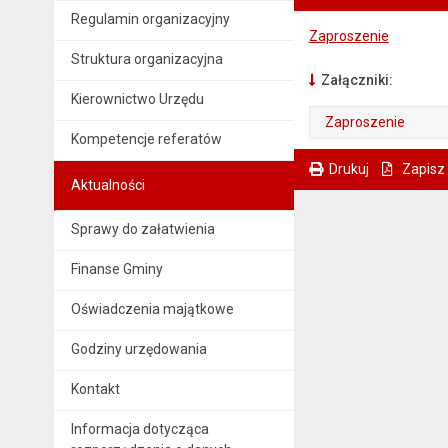
Regulamin organizacyjny
Zaproszenie
Struktura organizacyjna
Załączniki:
Kierownictwo Urzędu
Zaproszenie
Kompetencje referatów
. Plik w formacie: pdf
. Otwiera się w nowej karcie.
Drukuj
Zapisz
Aktualności
. Ta sama treść dostępna jest na bieżącej stronie
Sprawy do załatwienia
Finanse Gminy
Oświadczenia majątkowe
Godziny urzędowania
Kontakt
Informacja dotycząca