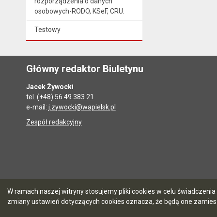
rozporządzenia o danych
osobowych-RODO, KSeF, CRU.
Testowy
Główny redaktor Biuletynu
Jacek Żywocki
tel.
(+48) 56 49 383 21
e-mail:
j.zywocki@wapielsk.pl
Zespół redakcyjny
W ramach naszej witryny stosujemy pliki cookies w celu świadczen
zmiany ustawień dotyczących cookies oznacza, że będą one zamie
5.7.0 [90]