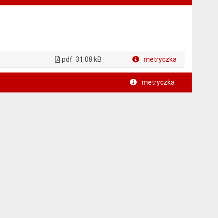
pdf
31.08 kB
metryczka
Plik w formacie
metryczka