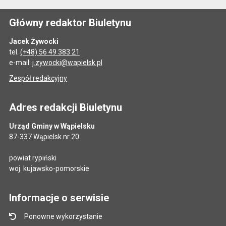
Główny redaktor Biuletynu
Jacek Żywocki
tel.
(+48) 56 49 383 21
e-mail:
j.zywocki@wapielsk.pl
Zespół redakcyjny
Adres redakcji Biuletynu
Urząd Gminy w Wąpielsku
87-337 Wąpielsk nr 20
powiat rypiński
woj. kujawsko-pomorskie
Informacje o serwisie
Ponowne wykorzystanie