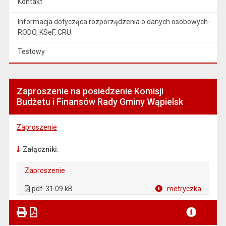
Kontakt
Informacja dotycząca rozporządzenia o danych osobowych-
RODO, KSeF, CRU.
Testowy
Zaproszenie na posiedzenie Komisji
Budżetu i Finansów Rady Gminy Wąpielsk
Zaproszenie
Załączniki:
Zaproszenie
. Plik w formacie: pdf
. Otwiera się w nowej karcie.
pdf
31.09 kB
metryczka
Plik w formacie