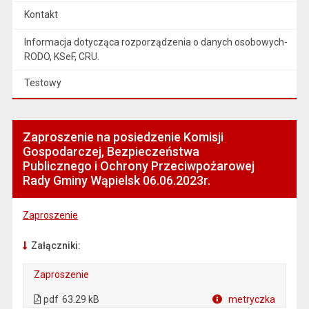
Kontakt
Informacja dotycząca rozporządzenia o danych osobowych-
RODO, KSeF, CRU.
Testowy
Zaproszenie na posiedzenie Komisji
Gospodarczej, Bezpieczeństwa
Publicznego i Ochrony Przeciwpożarowej
Rady Gminy Wąpielsk 06.06.2023r.
Zaproszenie
Załączniki:
Zaproszenie
. Plik w formacie: pdf
. Otwiera się w nowej karcie.
pdf
63.29 kB
metryczka
Plik w formacie