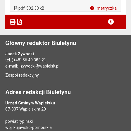
. Plik w formacie: pdf
. Otwiera się w nowej karcie.
pdf
502.33 kB
metryczka
Plik w formacie
Główny redaktor Biuletynu
Jacek Żywocki
tel.
(+48) 56 49 383 21
e-mail:
j.zywocki@wapielsk.pl
Zespół redakcyjny
Adres redakcji Biuletynu
Urząd Gminy w Wąpielsku
87-337 Wąpielsk nr 20
powiat rypiński
woj. kujawsko-pomorskie