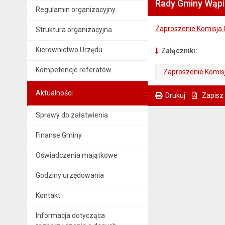
Rady Gminy Wąpie
Regulamin organizacyjny
Zaproszenie Komisja
Struktura organizacyjna
Kierownictwo Urzędu
Załączniki:
Kompetencje referatów
Zaproszenie Komis
. Plik w formacie: pdf
. Otwiera się w nowej karcie.
Aktualności
Drukuj
Zapisz
. Ta sama treść dostępna jest na bieżącej stronie
Sprawy do załatwienia
Finanse Gminy
Oświadczenia majątkowe
Godziny urzędowania
Kontakt
Informacja dotycząca