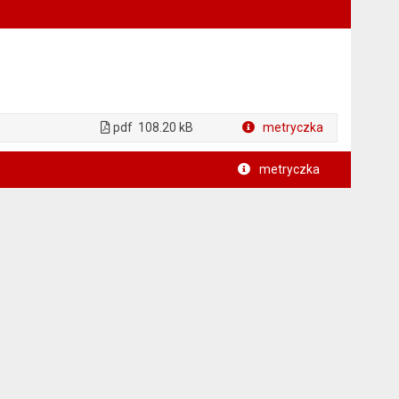
pdf
108.20 kB
metryczka
Plik w formacie
metryczka