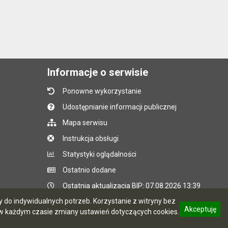
Informacje o serwisie
Ponowne wykorzystanie
Udostępnianie informacji publicznej
Mapa serwisu
Instrukcja obsługi
Statystyki oglądalności
Ostatnio dodane
Ostatnia aktualizacja BIP: 07.08.2026 13:39
do indywidualnych potrzeb. Korzystanie z witryny bez
Akceptuję
 każdym czasie zmiany ustawień dotyczących cookies.
CMS i hosting: Logonet Sp. z o.o. w Bydgoszczy
informację o polityce prywatności