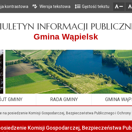
ja kontrastowa
Wersja tekstowa
Gęstość tekstu
Przejdź do głównego menu
Przejdź do mapy serwisu
Przejdź do treści
zresetuj
zmniejsz czcionkę
IULETYN INFORMACJI PUBLICZN
Gmina Wąpielsk
JT GMINY
RADA GMINY
GMINA WĄP
e na posiedzenie Komisji Gospodarczej, Bezpieczeństwa Publicznego i Ochrony 
posiedzenie Komisji Gospodarczej, Bezpieczeństwa Pub