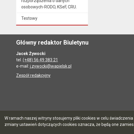
rozporządzenia o danych
osobowych-RODO, KSeF, CRU.
Testowy
Główny redaktor Biuletynu
Jacek Żywocki
tel.
(+48) 56 49 383 21
e-mail:
j.zywocki@wapielsk.pl
Zespół redakcyjny
W ramach naszej witryny stosujemy pliki cookies w celu świadczen
zmiany ustawień dotyczących cookies oznacza, że będą one zamie
5.7.0 [90]