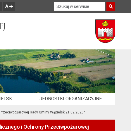
Szukaj w serwisie
Szukaj
zwiększ czcionkę
EJ
IELSK
JEDNOSTKI ORGANIZACYJNE
Przeciwpożarowej Rady Gminy Wąpielsk 21.02.2023r.
licznego i Ochrony Przeciwpożarowej