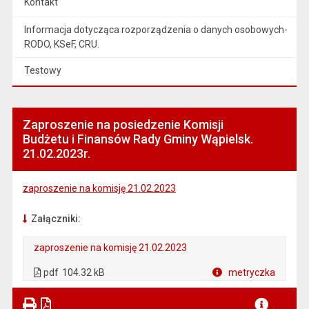
Kontakt
Informacja dotycząca rozporządzenia o danych osobowych-
RODO, KSeF, CRU.
Testowy
Zaproszenie na posiedzenie Komisji
Budżetu i Finansów Rady Gminy Wąpielsk.
21.02.2023r.
zaproszenie na komisję 21.02.2023
Załączniki:
zaproszenie na komisję 21.02.2023
. Plik w formacie: pdf
. Otwiera się w nowej karcie.
pdf
104.32 kB
metryczka
Plik w formacie