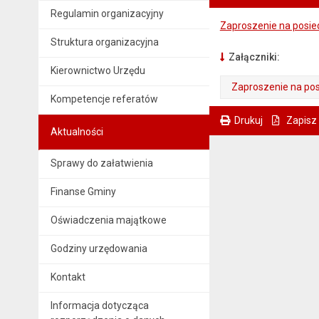
Regulamin organizacyjny
Zaproszenie na posie
Struktura organizacyjna
Załączniki:
Kierownictwo Urzędu
Zaproszenie na pos
Kompetencje referatów
. Plik w formacie: pdf
. Otwiera się w nowej karcie.
Drukuj
Zapisz
Aktualności
. Ta sama treść dostępna jest na bieżącej stronie
Sprawy do załatwienia
Finanse Gminy
Oświadczenia majątkowe
Godziny urzędowania
Kontakt
Informacja dotycząca