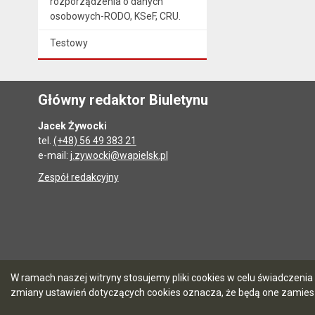
rozporządzenia o danych
osobowych-RODO, KSeF, CRU.
Testowy
Główny redaktor Biuletynu
Jacek Żywocki
tel.
(+48) 56 49 383 21
e-mail:
j.zywocki@wapielsk.pl
Zespół redakcyjny
W ramach naszej witryny stosujemy pliki cookies w celu świadczen
zmiany ustawień dotyczących cookies oznacza, że będą one zamie
5.7.0 [90]