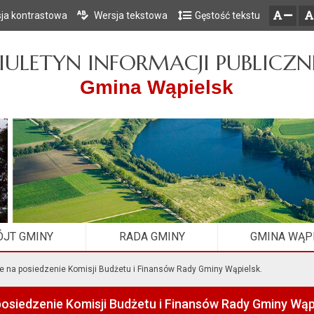
ja kontrastowa
Wersja tekstowa
Gęstość tekstu
Przejdź do głównego menu
Przejdź do mapy serwisu
Przejdź do treści
zresetuj
zmniejsz czcionkę
IULETYN INFORMACJI PUBLICZN
Gmina Wąpielsk
JT GMINY
RADA GMINY
GMINA WĄP
e na posiedzenie Komisji Budżetu i Finansów Rady Gminy Wąpielsk.
osiedzenie Komisji Budżetu i Finansów Rady Gminy Wąpi