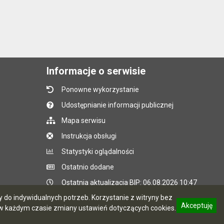
Informacje o serwisie
Ponowne wykorzystanie
Udostępnianie informacji publicznej
Mapa serwisu
Instrukcja obsługi
Statystyki oglądalności
Ostatnio dodane
Ostatnia aktualizacja BIP: 06.08.2026 10:47
do indywidualnych potrzeb. Korzystanie z witryny bez
Akceptuję
 każdym czasie zmiany ustawień dotyczących cookies.
CMS i hosting: Logonet Sp. z o.o. w Bydgoszczy
informację o polityce prywatności