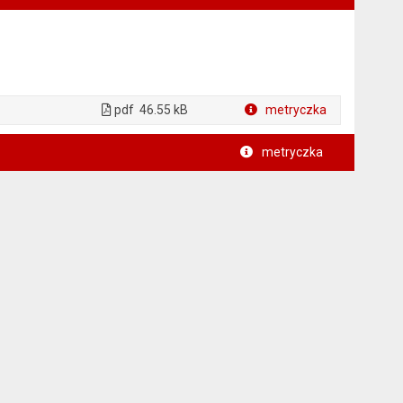
pdf
46.55 kB
metryczka
Plik w formacie
metryczka