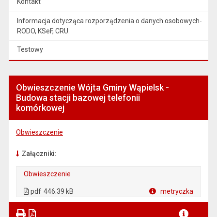
Kontakt
Informacja dotycząca rozporządzenia o danych osobowych-
RODO, KSeF, CRU.
Testowy
Obwieszczenie Wójta Gminy Wąpielsk -
Budowa stacji bazowej telefonii
komórkowej
Obwieszczenie
Załączniki:
Obwieszczenie
. Plik w formacie: pdf
. Otwiera się w nowej karcie.
pdf
446.39 kB
metryczka
Plik w formacie