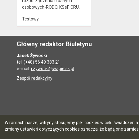
rozporządzenia o danych
osobowych-RODO, KSeF, CRU.
Testowy
Główny redaktor Biuletynu
Jacek Żywocki
tel.
(+48) 56 49 383 21
e-mail:
j.zywocki@wapielsk.pl
Zespół redakcyjny
W ramach naszej witryny stosujemy pliki cookies w celu świadczen
zmiany ustawień dotyczących cookies oznacza, że będą one zamie
5.7.0 [90]