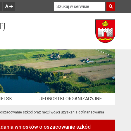
Szukaj w serwisie
Szukaj
zwiększ czcionkę
EJ
IELSK
JEDNOSTKI ORGANIZACYJNE
 o oszacowanie szkód oraz możliwości uzyskania dofinansowania
kładania wniosków o oszacowanie szkód