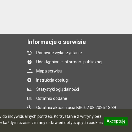
Informacje o serwisie
Ponowne wykorzystanie
Udostępnianie informacji publicznej
Mapa serwisu
Instrukcja obsługi
Statystyki oglądalności
Ostatnio dodane
Ostatnia aktualizacja BIP: 07.08.2026 13:39
do indywidualnych potrzeb. Korzystanie z witryny bez
Akceptuję
 każdym czasie zmiany ustawień dotyczących cookies.
CMS i hosting: Logonet Sp. z o.o. w Bydgoszczy
informację o polityce prywatności