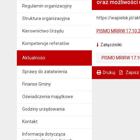
oraz możliwości
Regulamin organizacyjny
https://wapielsk.pl/
Struktura organizacyjna
Kierownictwo Urzędu
PISMO MRIRW 17.10.
Kompetencje referatów
Załączniki:
Aktualności
PISMO MRIRW 17.1
. Plik w formacie: pdf
. Otwiera się w nowej karcie.
Sprawy do załatwienia
Drukuj
Zapisz
. Ta sama treść dostępna jest na bieżącej stronie
Finanse Gminy
Oświadczenia majątkowe
Godziny urzędowania
Kontakt
Informacja dotycząca