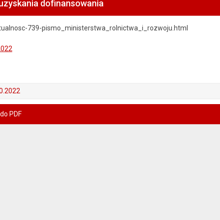
 uzyskania dofinansowania
aktualnosc-739-pismo_ministerstwa_rolnictwa_i_rozwoju.html
2022
0.2022
 do PDF