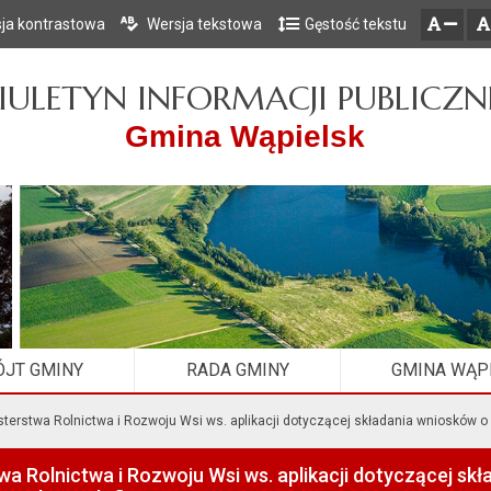
ja kontrastowa
Wersja tekstowa
Gęstość tekstu
Przejdź do głównego menu
Przejdź do mapy serwisu
Przejdź do treści
zresetuj
zmniejsz czcionkę
IULETYN INFORMACJI PUBLICZN
Gmina Wąpielsk
JT GMINY
RADA GMINY
GMINA WĄP
sterstwa Rolnictwa i Rozwoju Wsi ws. aplikacji dotyczącej składania wniosków
wa Rolnictwa i Rozwoju Wsi ws. aplikacji dotyczącej s