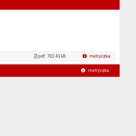
pdf
702.43 kB
metryczka
Plik w formacie
metryczka