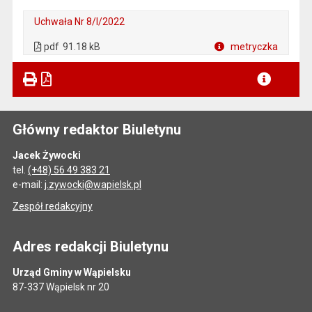
Uchwała Nr 8/I/2022
. Plik w formacie: pdf
. Otwiera się w nowej karcie.
pdf
91.18 kB
metryczka
Plik w formacie
Główny redaktor Biuletynu
Jacek Żywocki
tel.
(+48) 56 49 383 21
e-mail:
j.zywocki@wapielsk.pl
Zespół redakcyjny
Adres redakcji Biuletynu
Urząd Gminy w Wąpielsku
87-337 Wąpielsk nr 20