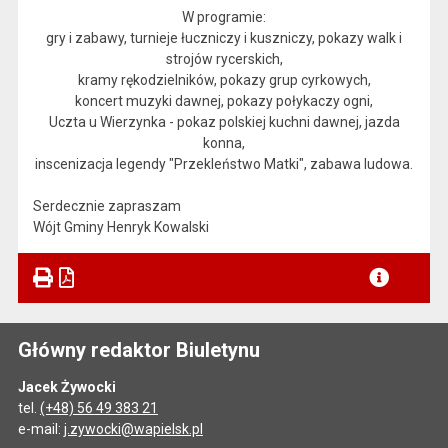
W programie:
gry i zabawy, turnieje łuczniczy i kuszniczy, pokazy walk i
strojów rycerskich,
kramy rękodzielników, pokazy grup cyrkowych,
koncert muzyki dawnej, pokazy połykaczy ogni,
Uczta u Wierzynka - pokaz polskiej kuchni dawnej, jazda
konna,
inscenizacja legendy "Przekleństwo Matki", zabawa ludowa.
Serdecznie zapraszam
Wójt Gminy Henryk Kowalski
Główny redaktor Biuletynu
Jacek Żywocki
tel.
(+48) 56 49 383 21
e-mail:
j.zywocki@wapielsk.pl