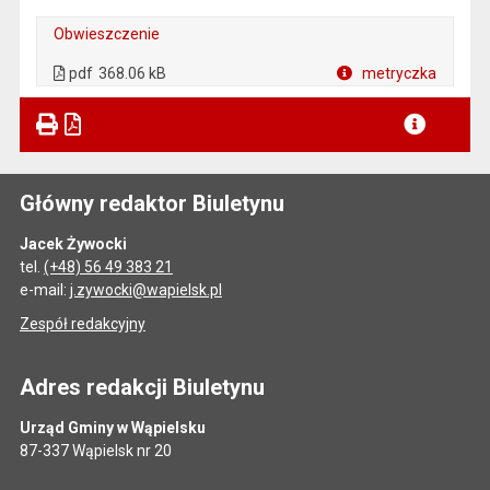
Obwieszczenie
. Plik w formacie: pdf
. Otwiera się w nowej karcie.
pdf
368.06 kB
metryczka
Plik w formacie
Główny redaktor Biuletynu
Jacek Żywocki
tel.
(+48) 56 49 383 21
e-mail:
j.zywocki@wapielsk.pl
Zespół redakcyjny
Adres redakcji Biuletynu
Urząd Gminy w Wąpielsku
87-337 Wąpielsk nr 20