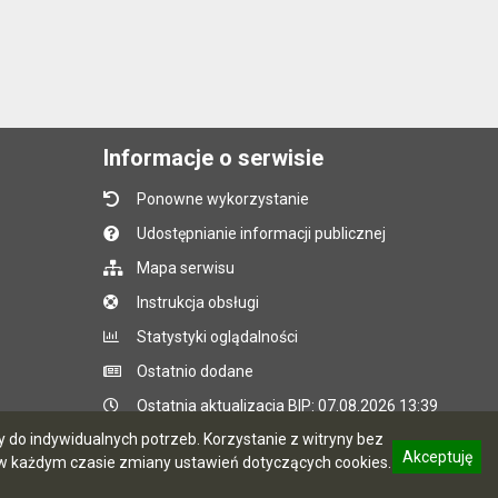
Informacje o serwisie
Ponowne wykorzystanie
Udostępnianie informacji publicznej
Mapa serwisu
Instrukcja obsługi
Statystyki oglądalności
Ostatnio dodane
Ostatnia aktualizacja BIP: 07.08.2026 13:39
do indywidualnych potrzeb. Korzystanie z witryny bez
Akceptuję
 każdym czasie zmiany ustawień dotyczących cookies.
CMS i hosting: Logonet Sp. z o.o. w Bydgoszczy
informację o polityce prywatności