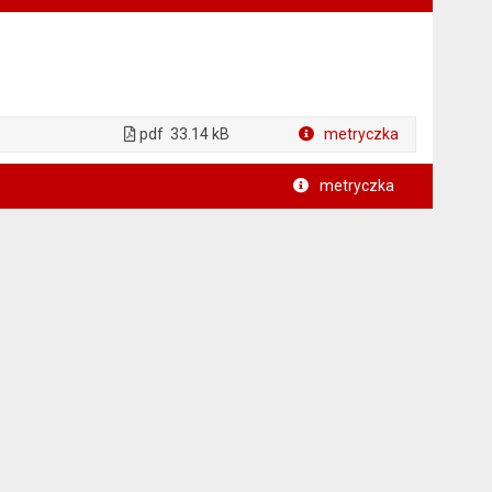
pdf
33.14 kB
metryczka
Plik w formacie
metryczka