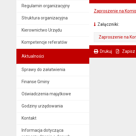
Regulamin organizacyjny
Zaproszenie na Komis
Struktura organizacyjna
Załączniki:
Kierownictwo Urzędu
Zaproszenie na Kom
Kompetencje referatów
. Plik w formacie: pdf
. Otwiera się w nowej karcie.
Drukuj
Zapisz
Aktualności
. Ta sama treść dostępna jest na bieżącej stronie
Sprawy do załatwienia
Finanse Gminy
Oświadczenia majątkowe
Godziny urzędowania
Kontakt
Informacja dotycząca