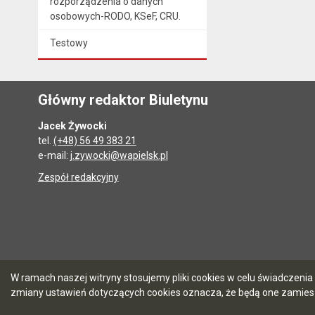
rozporządzenia o danych
osobowych-RODO, KSeF, CRU.
Testowy
Główny redaktor Biuletynu
Jacek Żywocki
tel.
(+48) 56 49 383 21
e-mail:
j.zywocki@wapielsk.pl
Zespół redakcyjny
W ramach naszej witryny stosujemy pliki cookies w celu świadczen
zmiany ustawień dotyczących cookies oznacza, że będą one zamie
5.7.0 [90]