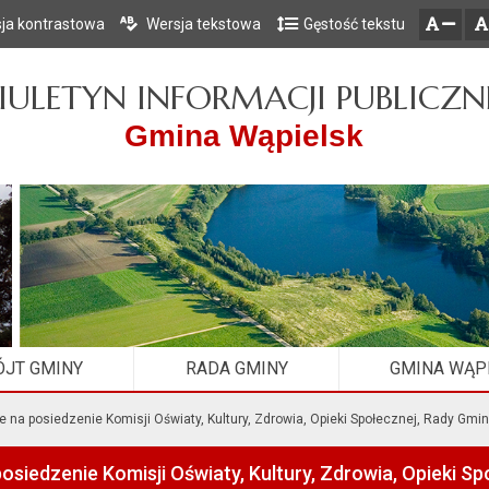
ja kontrastowa
Wersja tekstowa
Gęstość tekstu
Przejdź do głównego menu
Przejdź do mapy serwisu
Przejdź do treści
zresetuj
zmniejsz czcionkę
IULETYN INFORMACJI PUBLICZN
Gmina Wąpielsk
JT GMINY
RADA GMINY
GMINA WĄP
 na posiedzenie Komisji Oświaty, Kultury, Zdrowia, Opieki Społecznej, Rady Gmi
osiedzenie Komisji Oświaty, Kultury, Zdrowia, Opieki S