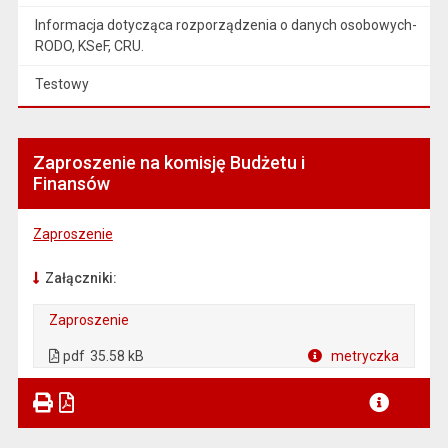
Informacja dotycząca rozporządzenia o danych osobowych-
RODO, KSeF, CRU.
Testowy
Zaproszenie na komisję Budżetu i
Finansów
Zaproszenie
Załączniki:
Zaproszenie
. Plik w formacie: pdf
. Otwiera się w nowej karcie.
pdf
35.58 kB
metryczka
Plik w formacie