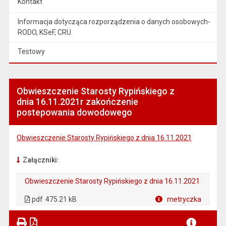
Kontakt
Informacja dotycząca rozporządzenia o danych osobowych-
RODO, KSeF, CRU.
Testowy
Obwieszczenie Starosty Rypińskiego z
dnia 16.11.2021r zakończenie
postepowania dowodowego
Obwieszczenie Starosty Rypińskiego z dnia 16.11.2021
Załączniki:
Obwieszczenie Starosty Rypińskiego z dnia 16.11.2021
. Plik w formacie: pdf
. Otwiera się w nowej karcie.
pdf
475.21 kB
metryczka
Plik w formacie