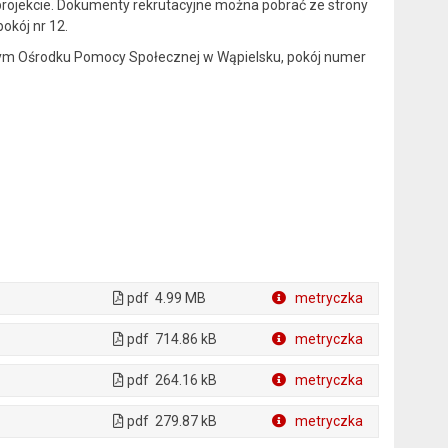
 projekcie. Dokumenty rekrutacyjne można pobrać ze strony
okój nr 12.
nnym Ośrodku Pomocy Społecznej w Wąpielsku, pokój numer
pdf
4.99 MB
metryczka
Plik w formacie
pdf
714.86 kB
metryczka
Plik w formacie
pdf
264.16 kB
metryczka
Plik w formacie
pdf
279.87 kB
metryczka
Plik w formacie