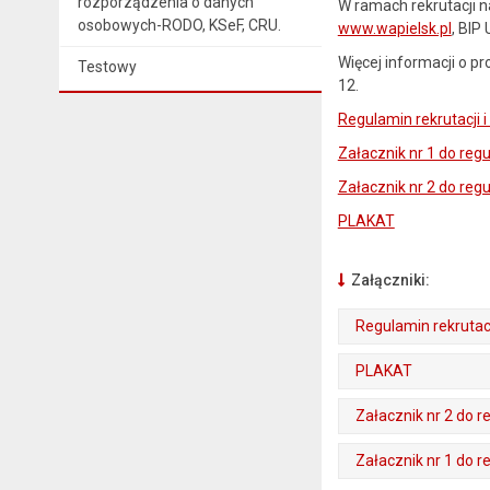
rozporządzenia o danych
W ramach rekrutacji n
osobowych-RODO, KSeF, CRU.
www.wapielsk.pl
, BIP
Więcej informacji o 
Testowy
12.
Regulamin rekrutacji 
Załacznik nr 1 do reg
Załacznik nr 2 do re
PLAKAT
Załączniki:
Regulamin rekrutac
. Plik w formacie: pdf
. Otwiera się w nowej karcie.
PLAKAT
. Plik w formacie: pdf
. Otwiera się w nowej karcie.
Załacznik nr 2 do 
. Plik w formacie: pdf
. Otwiera się w nowej karcie.
Załacznik nr 1 do 
. Plik w formacie: pdf
. Otwiera się w nowej karcie.