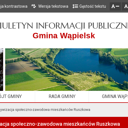
ja kontrastowa
Wersja tekstowa
Gęstość tekstu
Przejdź do głównego menu
Przejdź do mapy serwisu
Przejdź do treści
zresetuj
zmniejsz czcionkę
IULETYN INFORMACJI PUBLICZN
Gmina Wąpielsk
JT GMINY
RADA GMINY
GMINA WĄP
Aktywizacja społeczno-zawodowa mieszkańców Ruszkowa
izacja społeczno-zawodowa mieszkańców Ruszkowa