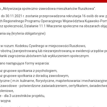
tu ,,Aktywizacja społeczno-zawodowa mieszkańców Ruszkowa".
. do 30.11.2021 r. zostanie przeprowadzona rekrutacja 16 osób do ww
h Regionelnego Programu Operacyjnego Województwa Kujawsko-Pomors
ez społeczność, Działanie 11.1 Właczenie społeczne na obszarach objęt
ia się (kryteria obligatoryjne):
 w rozum. Kodeksu Cywilnego w miejscowości Ruszkowo,
robotną (zarejestrowaną lub niezarejestrowaną w ewidencji urzędów p
słanki zagrożenia ubóstwem lub wykluczeniem społecznym.
ano następujące formy wsparcia:
az grupowe spotkania z psychologiem,
raz grupowe spotkania z doradcą zawodowym,
czne ( m.in. kulinarne, florystyczne, majsterkowania i mechanizacyjne
y zawodowe - potwierdzone zaświadczeniem, certyfikatem, świadectw
oleniowe,
- dla 3 uczestników projektu,
racyjna.