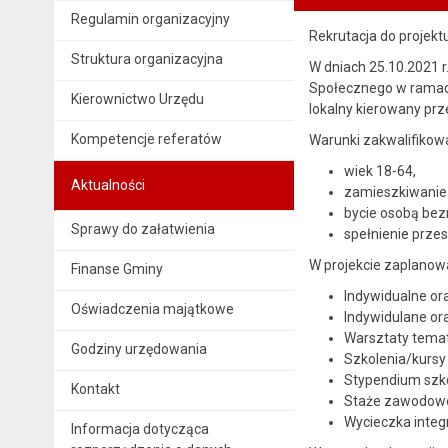
Regulamin organizacyjny
Rekrutacja do projek
Struktura organizacyjna
W dniach 25.10.2021 r
Społecznego w ramac
Kierownictwo Urzędu
lokalny kierowany prz
Kompetencje referatów
Warunki zakwalifikowan
wiek 18-64,
Aktualności
zamieszkiwanie
bycie osobą bez
Sprawy do załatwienia
spełnienie prze
W projekcie zaplanow
Finanse Gminy
Indywidualne or
Oświadczenia majątkowe
Indywidulane o
Warsztaty tematy
Godziny urzędowania
Szkolenia/kurs
Stypendium szk
Kontakt
Staże zawodowe 
Wycieczka integ
Informacja dotycząca