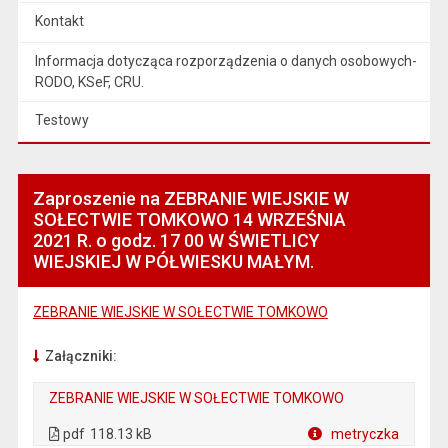
Kontakt
Informacja dotycząca rozporządzenia o danych osobowych-
RODO, KSeF, CRU.
Testowy
Zaproszenie na ZEBRANIE WIEJSKIE W
SOŁECTWIE TOMKOWO 14 WRZEŚNIA
2021 R. o godz. 17 00 W ŚWIETLICY
WIEJSKIEJ W PÓŁWIESKU MAŁYM.
ZEBRANIE WIEJSKIE W SOŁECTWIE TOMKOWO
Załączniki:
ZEBRANIE WIEJSKIE W SOŁECTWIE TOMKOWO
. Plik w formacie: pdf
. Otwiera się w nowej karcie.
pdf
118.13 kB
metryczka
Plik w formacie