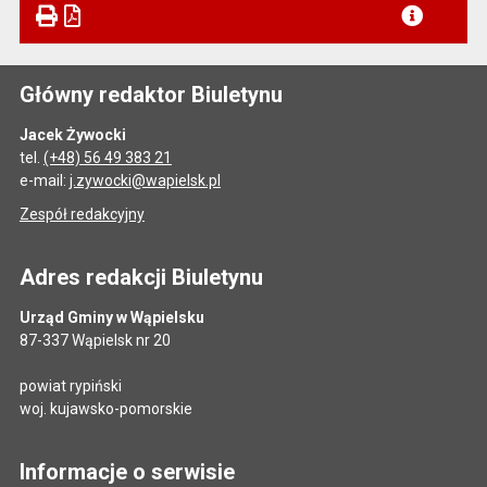
Główny redaktor Biuletynu
Jacek Żywocki
tel.
(+48) 56 49 383 21
e-mail:
j.zywocki@wapielsk.pl
Zespół redakcyjny
Adres redakcji Biuletynu
Urząd Gminy w Wąpielsku
87-337 Wąpielsk nr 20
powiat rypiński
woj. kujawsko-pomorskie
Informacje o serwisie