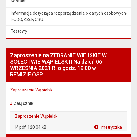
Kontakt
Informacja dotycząca rozporządzenia o danych osobowych-
RODO, KSeF, CRU.
Testowy
Zaproszenie na ZEBRANIE WIEJSKIE W
SOŁECTWIE WĄPIELSK II Na dzień 06
WRZEŚNIA 2021 R. o godz. 19:00 w
REMIZIE OSP.
Zaproszenie Wąpielsk
Załączniki:
Zaproszenie Wąpielsk
. Plik w formacie: pdf
. Otwiera się w nowej karcie.
pdf
120.04 kB
metryczka
Plik w formacie