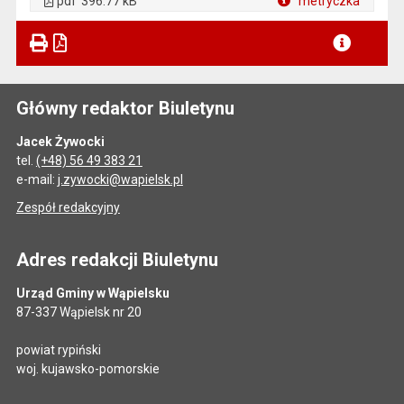
pdf
396.77 kB
metryczka
Plik w formacie
Główny redaktor Biuletynu
Jacek Żywocki
tel.
(+48) 56 49 383 21
e-mail:
j.zywocki@wapielsk.pl
Zespół redakcyjny
Adres redakcji Biuletynu
Urząd Gminy w Wąpielsku
87-337 Wąpielsk nr 20
powiat rypiński
woj. kujawsko-pomorskie