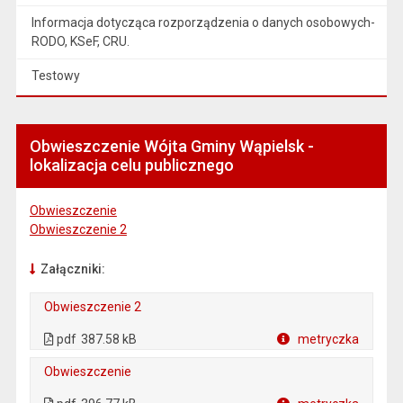
Informacja dotycząca rozporządzenia o danych osobowych-
RODO, KSeF, CRU.
Testowy
Obwieszczenie Wójta Gminy Wąpielsk -
lokalizacja celu publicznego
Obwieszczenie
Obwieszczenie 2
Załączniki:
Obwieszczenie 2
. Plik w formacie: pdf
. Otwiera się w nowej karcie.
pdf
387.58 kB
metryczka
Plik w formacie
Obwieszczenie
. Plik w formacie: pdf
. Otwiera się w nowej karcie.