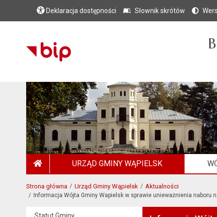
Deklaracja dostępności
Słownik skrótów
Wers
B
URZĄD GMINY WĄPIELSK
WÓ
STRONA GŁÓWNA
Strona główna
Urząd Gminy Wąpielsk
Aktualności
Informacja Wójta Gminy Wapielsk w sprawie unieważnienia naboru n
Statut Gminy