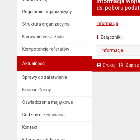
Informacja Wójta
ds. poboru podat
Regulamin organizacyjny
Informacja
Struktura organizacyjna
Kierownictwo Urzędu
Załączniki:
Kompetencje referatów
Informacja
. Plik w formacie: pdf
. Otwiera się w nowej karcie.
Aktualności
Drukuj
Zapisz
. Ta sama treść dostępna jest na bieżącej stronie
Sprawy do załatwienia
Finanse Gminy
Oświadczenia majątkowe
Godziny urzędowania
Kontakt
Informacja dotycząca