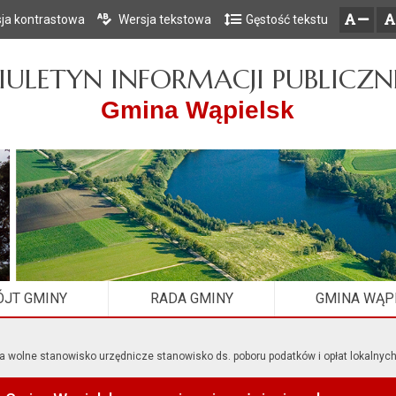
ja kontrastowa
Wersja tekstowa
Gęstość tekstu
Przejdź do głównego menu
Przejdź do mapy serwisu
Przejdź do treści
zresetuj
zmniejsz czcionkę
IULETYN INFORMACJI PUBLICZN
Gmina Wąpielsk
JT GMINY
RADA GMINY
GMINA WĄP
a wolne stanowisko urzędnicze stanowisko ds. poboru podatków i opłat lokalnyc