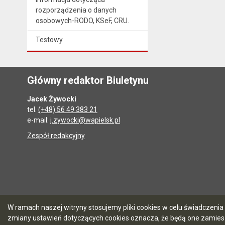
rozporządzenia o danych
osobowych-RODO, KSeF, CRU.
Testowy
Główny redaktor Biuletynu
Jacek Żywocki
tel.
(+48) 56 49 383 21
e-mail:
j.zywocki@wapielsk.pl
Zespół redakcyjny
W ramach naszej witryny stosujemy pliki cookies w celu świadczen
zmiany ustawień dotyczących cookies oznacza, że będą one zamie
5.7.0 [90]