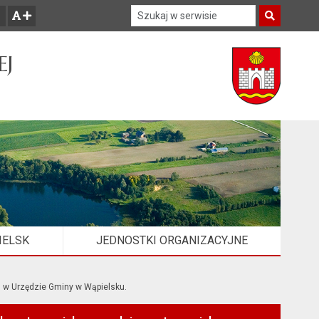
Szukaj w serwisie
Szukaj
zwiększ czcionkę
EJ
IELSK
JEDNOSTKI ORGANIZACYJNE
h w Urzędzie Gminy w Wąpielsku.