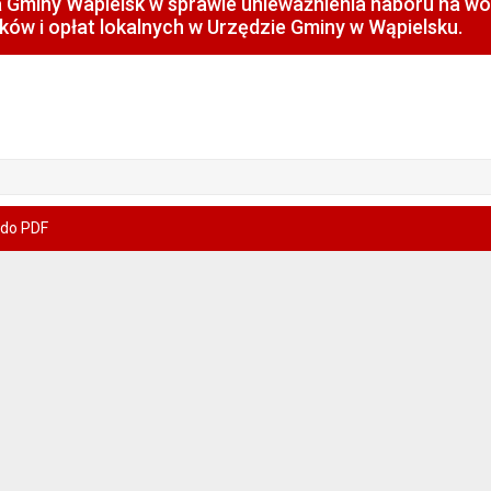
 Gminy Wapielsk w sprawie unieważnienia naboru na w
ków i opłat lokalnych w Urzędzie Gminy w Wąpielsku.
 do PDF