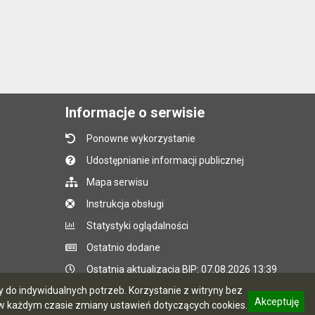
Informacje o serwisie
Ponowne wykorzystanie
Udostępnianie informacji publicznej
Mapa serwisu
Instrukcja obsługi
Statystyki oglądalności
Ostatnio dodane
Ostatnia aktualizacja BIP: 07.08.2026 13:39
do indywidualnych potrzeb. Korzystanie z witryny bez
Akceptuję
 każdym czasie zmiany ustawień dotyczących cookies.
CMS i hosting: Logonet Sp. z o.o. w Bydgoszczy
informację o polityce prywatności