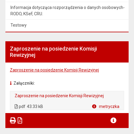
Informacja dotycząca rozporządzenia o danych osobowych-
RODO, KSeF, CRU.
Testowy
Zaproszenie na posiedzenie Komisji
Rewizyjnej
Zaproszenie na posiedzenie Komisji Rewizyjnej
Załączniki:
Zaproszenie na posiedzenie Komisji Rewizyjnej
. Plik w formacie: pdf
. Otwiera się w nowej karcie.
pdf
43.33 kB
metryczka
Plik w formacie