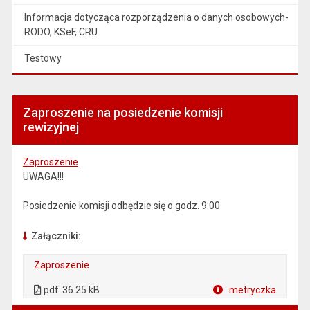
Informacja dotycząca rozporządzenia o danych osobowych-
RODO, KSeF, CRU.
Testowy
Zaproszenie na posiedzenie komisji
rewizyjnej
Zaproszenie
UWAGA!!!
Posiedzenie komisji odbędzie się o godz. 9:00
Załączniki:
Zaproszenie
. Plik w formacie: pdf
. Otwiera się w nowej karcie.
pdf
36.25 kB
metryczka
Plik w formacie