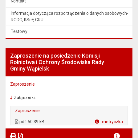
Kontakt
Informacja dotycząca rozporządzenia o danych osobowych-
RODO, KSeF, CRU.
Testowy
Zaproszenie na posiedzenie Komisji
Rolnictwa i Ochrony Środowiska Rady
Gminy Wąpielsk
Zaproszenie
Załączniki:
Zaproszenie
. Plik w formacie: pdf
. Otwiera się w nowej karcie.
pdf
50.39 kB
metryczka
Plik w formacie