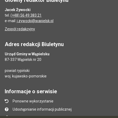
Jacek Żywocki
tel.
(+48) 56 49 383 21
e-mail:
j.zywocki@wapielsk.pl
Zespół redakcyjny
Adres redakcji Biuletynu
Urząd Gminy w Wąpielsku
87-337 Wąpielsk nr 20
powiat rypiński
woj. kujawsko-pomorskie
Informacje o serwisie
Ponowne wykorzystanie
Udostępnianie informacji publicznej
Mapa serwisu