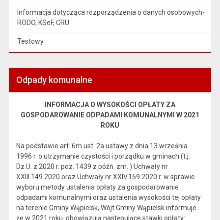
Informacja dotycząca rozporządzenia o danych osobowych-
RODO, KSeF, CRU.
Testowy
Odpady komunalne
INFORMACJA O WYSOKOŚCI OPŁATY ZA
GOSPODAROWANIE ODPADAMI KOMUNALNYMI W 2021
ROKU
Na podstawie art. 6m ust. 2a ustawy z dnia 13 września
1996 r. o utrzymanie czystości i porządku w gminach (t.j.
Dz.U. z 2020 r. poz. 1439 z późń. zm. ) Uchwały nr
XXIII.149.2020 oraz Uchwały nr XXIV.159.2020 r. w sprawie
wyboru metody ustalenia opłaty za gospodarowanie
odpadami komunalnymi oraz ustalenia wysokości tej opłaty
na terenie Gminy Wąpielsk, Wójt Gminy Wąpielsk informuje
że w 2021 roku obowiązują następujące stawki opłaty: