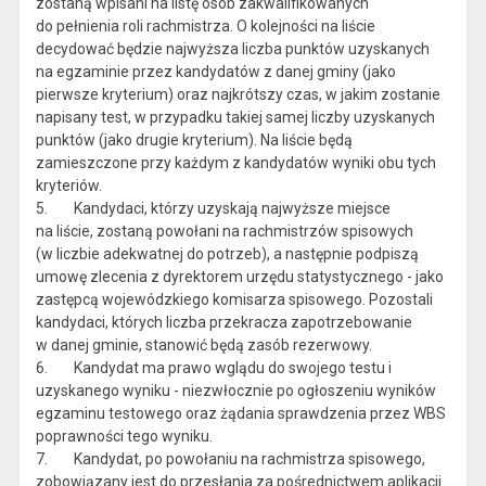
zostaną wpisani na listę osób zakwalifikowanych
do pełnienia roli rachmistrza. O kolejności na liście
decydować będzie najwyższa liczba punktów uzyskanych
na egzaminie przez kandydatów z danej gminy (jako
pierwsze kryterium) oraz najkrótszy czas, w jakim zostanie
napisany test, w przypadku takiej samej liczby uzyskanych
punktów (jako drugie kryterium). Na liście będą
zamieszczone przy każdym z kandydatów wyniki obu tych
kryteriów.
5. Kandydaci, którzy uzyskają najwyższe miejsce
na liście, zostaną powołani na rachmistrzów spisowych
(w liczbie adekwatnej do potrzeb), a następnie podpiszą
umowę zlecenia z dyrektorem urzędu statystycznego - jako
zastępcą wojewódzkiego komisarza spisowego. Pozostali
kandydaci, których liczba przekracza zapotrzebowanie
w danej gminie, stanowić będą zasób rezerwowy.
6. Kandydat ma prawo wglądu do swojego testu i
uzyskanego wyniku - niezwłocznie po ogłoszeniu wyników
egzaminu testowego oraz żądania sprawdzenia przez WBS
poprawności tego wyniku.
7. Kandydat, po powołaniu na rachmistrza spisowego,
zobowiązany jest do przesłania za pośrednictwem aplikacji