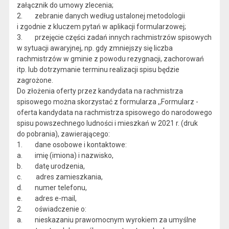
załącznik do umowy zlecenia;
2. zebranie danych według ustalonej metodologii
i zgodnie z kluczem pytań w aplikacji formularzowej;
3. przejęcie części zadań innych rachmistrzów spisowych
w sytuacji awaryjnej, np. gdy zmniejszy się liczba
rachmistrzów w gminie z powodu rezygnacji, zachorowań
itp. lub dotrzymanie terminu realizacji spisu będzie
zagrożone.
Do złożenia oferty przez kandydata na rachmistrza
spisowego można skorzystać z formularza ,,Formularz -
oferta kandydata na rachmistrza spisowego do narodowego
spisu powszechnego ludności i mieszkań w 2021 r. (druk
do pobrania), zawierającego:
1. dane osobowe i kontaktowe:
a. imię (imiona) i nazwisko,
b. datę urodzenia,
c. adres zamieszkania,
d. numer telefonu,
e. adres e-mail,
2. oświadczenie o:
a. nieskazaniu prawomocnym wyrokiem za umyślne