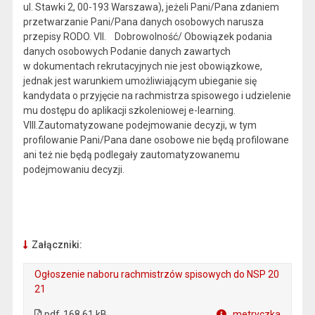
ul. Stawki 2, 00-193 Warszawa), jeżeli Pani/Pana zdaniem
przetwarzanie Pani/Pana danych osobowych narusza
przepisy RODO. VII. Dobrowolność/ Obowiązek podania
danych osobowych Podanie danych zawartych
w dokumentach rekrutacyjnych nie jest obowiązkowe,
jednak jest warunkiem umożliwiającym ubieganie się
kandydata o przyjęcie na rachmistrza spisowego i udzielenie
mu dostępu do aplikacji szkoleniowej e-learning.
VIII.Zautomatyzowane podejmowanie decyzji, w tym
profilowanie Pani/Pana dane osobowe nie będą profilowane
ani też nie będą podlegały zautomatyzowanemu
podejmowaniu decyzji.
Załączniki:
Ogłoszenie naboru rachmistrzów spisowych do NSP 20
21
. Plik w formacie: pdf
. Otwiera się w nowej karcie.
pdf
168.61 kB
metryczka