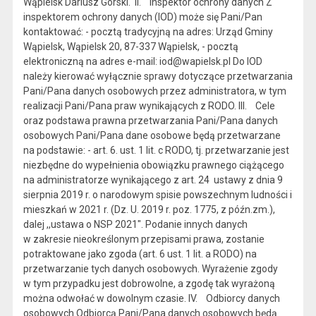
Wąpielsk Dariusz Górski. II. Inspektor ochrony danych Z
inspektorem ochrony danych (IOD) może się Pani/Pan
kontaktować: - pocztą tradycyjną na adres: Urząd Gminy
Wąpielsk, Wąpielsk 20, 87-337 Wąpielsk, - pocztą
elektroniczną na adres e-mail: iod@wapielsk.pl Do IOD
należy kierować wyłącznie sprawy dotyczące przetwarzania
Pani/Pana danych osobowych przez administratora, w tym
realizacji Pani/Pana praw wynikających z RODO. III. Cele
oraz podstawa prawna przetwarzania Pani/Pana danych
osobowych Pani/Pana dane osobowe będą przetwarzane
na podstawie: - art. 6. ust. 1 lit. c RODO, tj. przetwarzanie jest
niezbędne do wypełnienia obowiązku prawnego ciążącego
na administratorze wynikającego z art. 24 ustawy z dnia 9
sierpnia 2019 r. o narodowym spisie powszechnym ludności i
mieszkań w 2021 r. (Dz. U. 2019 r. poz. 1775, z późn.zm.),
dalej ,,ustawa o NSP 2021". Podanie innych danych
w zakresie nieokreślonym przepisami prawa, zostanie
potraktowane jako zgoda (art. 6 ust. 1 lit. a RODO) na
przetwarzanie tych danych osobowych. Wyrażenie zgody
w tym przypadku jest dobrowolne, a zgodę tak wyrażoną
można odwołać w dowolnym czasie. IV. Odbiorcy danych
osobowych Odbiorcą Pani/Pana danych osobowych będą