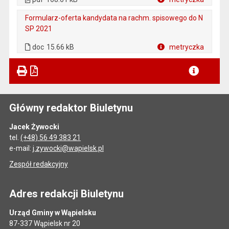
Plik w formacie
Formularz-oferta kandydata na rachm. spisowego do N
SP 2021
. Plik w formacie: doc
doc
15.66 kB
metryczka
Plik w formacie
Główny redaktor Biuletynu
Jacek Żywocki
tel.
(+48) 56 49 383 21
e-mail:
j.zywocki@wapielsk.pl
Zespół redakcyjny
Adres redakcji Biuletynu
Urząd Gminy w Wąpielsku
87-337 Wąpielsk nr 20