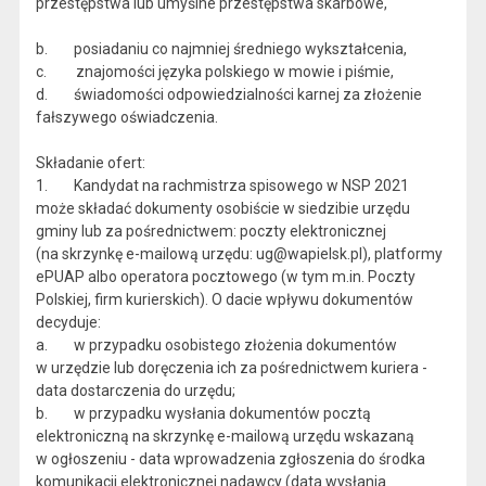
przestępstwa lub umyślne przestępstwa skarbowe,
b. posiadaniu co najmniej średniego wykształcenia,
c. znajomości języka polskiego w mowie i piśmie,
d. świadomości odpowiedzialności karnej za złożenie
fałszywego oświadczenia.
Składanie ofert:
1. Kandydat na rachmistrza spisowego w NSP 2021
może składać dokumenty osobiście w siedzibie urzędu
gminy lub za pośrednictwem: poczty elektronicznej
(na skrzynkę e-mailową urzędu: ug@wapielsk.pl), platformy
ePUAP albo operatora pocztowego (w tym m.in. Poczty
Polskiej, firm kurierskich). O dacie wpływu dokumentów
decyduje:
a. w przypadku osobistego złożenia dokumentów
w urzędzie lub doręczenia ich za pośrednictwem kuriera -
data dostarczenia do urzędu;
b. w przypadku wysłania dokumentów pocztą
elektroniczną na skrzynkę e-mailową urzędu wskazaną
w ogłoszeniu - data wprowadzenia zgłoszenia do środka
komunikacji elektronicznej nadawcy (data wysłania