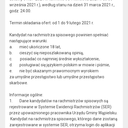
września 2021 r.), według stanu na dzień 31 marca 2021 r.,
godz. 24.00.
Termin składania ofert: od 1 do 9 lutego 2021 r.
Kandydat na rachmistrza spisowego powinien spełniać
następujące warunki:
a. mieć ukończone 18 lat,
b. cieszyć się nieposzlakowaną opinią,
c. posiadać co najmniej średnie wykształcenie,
d. posługiwać się językiem polskim w mowie i piśmie,
e. nie być skazanym prawomocnym wyrokiem
za umyślne przestępstwo lub umyślne przestępstwo
skarbowe.
Informacje ogólne:
1. Dane kandydatów na rachmistrzów spisowych są
rejestrowane w Systemie Ewidencji Rachmistrzów (SER)
przez upoważnionego pracownika Urzędu Gminy Wąpielsku.
Kandydat na rachmistrza spisowego, którego dane zostaną
zarejestrowane w systemie SER, otrzyma login do aplikacji