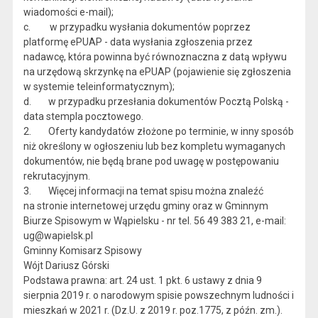
wiadomości e-mail);
c. w przypadku wysłania dokumentów poprzez
platformę ePUAP - data wysłania zgłoszenia przez
nadawcę, która powinna być równoznaczna z datą wpływu
na urzędową skrzynkę na ePUAP (pojawienie się zgłoszenia
w systemie teleinformatycznym);
d. w przypadku przesłania dokumentów Pocztą Polską -
data stempla pocztowego.
2. Oferty kandydatów złożone po terminie, w inny sposób
niż określony w ogłoszeniu lub bez kompletu wymaganych
dokumentów, nie będą brane pod uwagę w postępowaniu
rekrutacyjnym.
3. Więcej informacji na temat spisu można znaleźć
na stronie internetowej urzędu gminy oraz w Gminnym
Biurze Spisowym w Wąpielsku - nr tel. 56 49 383 21, e-mail:
ug@wapielsk.pl
Gminny Komisarz Spisowy
Wójt Dariusz Górski
Podstawa prawna: art. 24 ust. 1 pkt. 6 ustawy z dnia 9
sierpnia 2019 r. o narodowym spisie powszechnym ludności i
mieszkań w 2021 r. (Dz.U. z 2019 r. poz.1775, z późn. zm.).