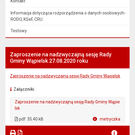
Kontakt
Informacja dotycząca rozporządzenia o danych osobowych-
RODO, KSeF, CRU.
Testowy
Zaproszenie na nadzwyczajną sesję Rady
Gminy Wąpielsk 27.08.2020 roku
Zaproszenie na nadzwyczajną sesję Rady Gminy Wąpielsk
Załączniki:
Zaproszenie na nadzwyczajną sesję Rady Gminy Wąpie
lsk
. Plik w formacie: pdf
. Otwiera się w nowej karcie.
pdf
35.40 kB
metryczka
Plik w formacie