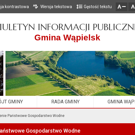
ja kontrastowa
Wersja tekstowa
Gęstość tekstu
Przejdź do głównego menu
Przejdź do mapy serwisu
Przejdź do treści
zresetuj
zmniejsz czcionkę
IULETYN INFORMACJI PUBLICZN
Gmina Wąpielsk
JT GMINY
RADA GMINY
GMINA WĄP
enie Państwowe Gospodarstwo Wodne
Państwowe Gospodarstwo Wodne