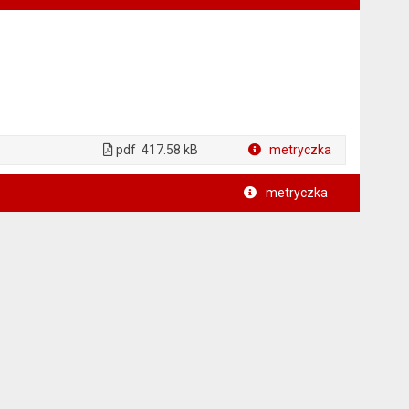
pdf
417.58 kB
metryczka
Plik w formacie
metryczka