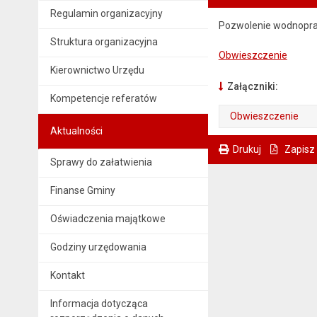
Regulamin organizacyjny
Pozwolenie wodnopr
Struktura organizacyjna
Obwieszczenie
Kierownictwo Urzędu
Załączniki:
Kompetencje referatów
Obwieszczenie
Aktualności
. Plik w formacie: pdf
. Otwiera się w nowej karcie.
Drukuj
Zapisz
Sprawy do załatwienia
. Ta sama treść dostępna jest na bieżącej stronie
Finanse Gminy
Oświadczenia majątkowe
Godziny urzędowania
Kontakt
Informacja dotycząca