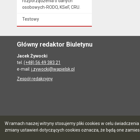
rozporządzenia o danych
osobowych-RODO, KSeF, CRU.
Testowy
Główny redaktor Biuletynu
Jacek Żywocki
tel.
(+48) 56 49 383 21
e-mail:
j.zywocki@wapielsk.pl
Zespół redakcyjny
W ramach naszej witryny stosujemy pliki cookies w celu świadczen
zmiany ustawień dotyczących cookies oznacza, że będą one zamie
5.7.0 [90]