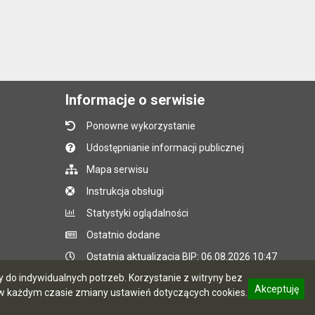
Informacje o serwisie
Ponowne wykorzystanie
Udostępnianie informacji publicznej
Mapa serwisu
Instrukcja obsługi
Statystyki oglądalności
Ostatnio dodane
Ostatnia aktualizacja BIP: 06.08.2026 10:47
do indywidualnych potrzeb. Korzystanie z witryny bez
Akceptuję
 każdym czasie zmiany ustawień dotyczących cookies.
CMS i hosting: Logonet Sp. z o.o. w Bydgoszczy
informację o polityce prywatności