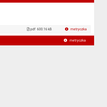
pdf
600.16 kB
metryczka
Plik w formacie
metryczka