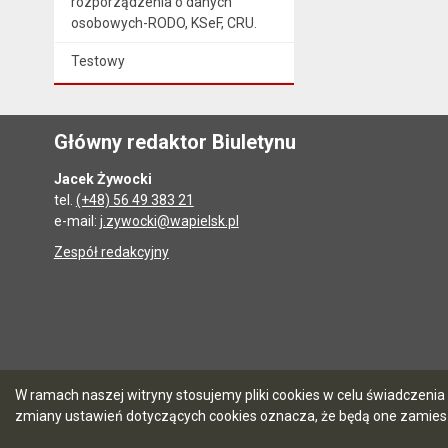
rozporządzenia o danych
osobowych-RODO, KSeF, CRU.
Testowy
Główny redaktor Biuletynu
Jacek Żywocki
tel.
(+48) 56 49 383 21
e-mail:
j.zywocki@wapielsk.pl
Zespół redakcyjny
W ramach naszej witryny stosujemy pliki cookies w celu świadczen
zmiany ustawień dotyczących cookies oznacza, że będą one zamie
5.7.0 [90]