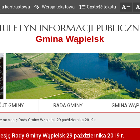
ja kontrastowa
Wersja tekstowa
Gęstość tekstu
Przejdź do głównego menu
Przejdź do mapy serwisu
Przejdź do treści
zresetuj
zmniejsz czcionkę
IULETYN INFORMACJI PUBLICZN
Gmina Wąpielsk
JT GMINY
RADA GMINY
GMINA WĄP
 na sesję Rady Gminy Wąpielsk 29 października 2019 r.
esję Rady Gminy Wąpielsk 29 października 2019 r.