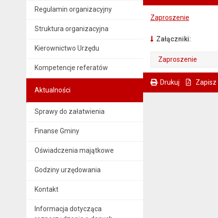
Regulamin organizacyjny
Zaproszenie
Struktura organizacyjna
Załączniki:
Kierownictwo Urzędu
Zaproszenie
Kompetencje referatów
. Plik w formacie: pdf
. Otwiera się w nowej karcie.
Drukuj
Zapisz
Aktualności
. Ta sama treść dostępna jest na bieżącej stronie
Sprawy do załatwienia
Finanse Gminy
Oświadczenia majątkowe
Godziny urzędowania
Kontakt
Informacja dotycząca