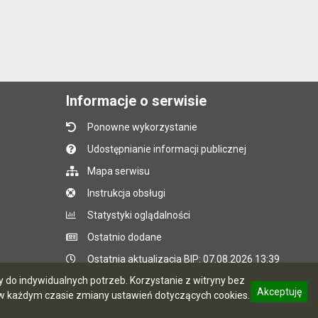
Informacje o serwisie
Ponowne wykorzystanie
Udostępnianie informacji publicznej
Mapa serwisu
Instrukcja obsługi
Statystyki oglądalności
Ostatnio dodane
Ostatnia aktualizacja BIP: 07.08.2026 13:39
do indywidualnych potrzeb. Korzystanie z witryny bez
Akceptuję
 każdym czasie zmiany ustawień dotyczących cookies.
CMS i hosting: Logonet Sp. z o.o. w Bydgoszczy
informację o polityce prywatności