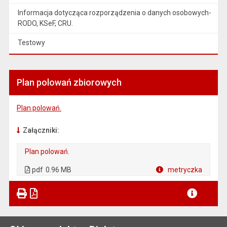
Informacja dotycząca rozporządzenia o danych osobowych-
RODO, KSeF, CRU.
Testowy
Plan polowań zbiorowych
Plan polowań.
Załączniki:
Plan polowań.
. Plik w formacie: pdf
. Otwiera się w nowej karcie.
pdf
0.96 MB
metryczka
Plik w formacie