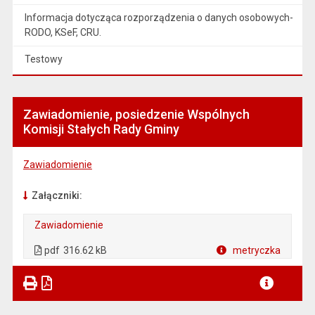
Informacja dotycząca rozporządzenia o danych osobowych-
RODO, KSeF, CRU.
Testowy
Zawiadomienie, posiedzenie Wspólnych
Komisji Stałych Rady Gminy
Zawiadomienie
Załączniki:
Zawiadomienie
. Plik w formacie: pdf
. Otwiera się w nowej karcie.
pdf
316.62 kB
metryczka
Plik w formacie