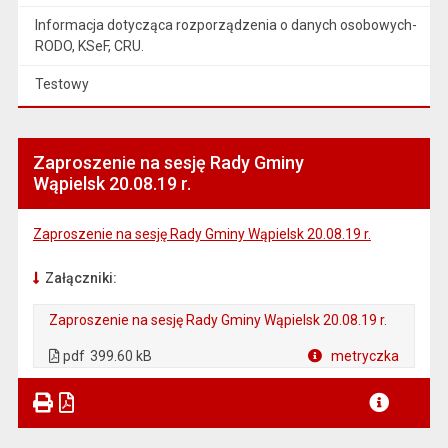
Informacja dotycząca rozporządzenia o danych osobowych-
RODO, KSeF, CRU.
Testowy
Zaproszenie na sesję Rady Gminy
Wąpielsk 20.08.19 r.
Zaproszenie na sesję Rady Gminy Wąpielsk 20.08.19 r.
Załączniki:
Zaproszenie na sesję Rady Gminy Wąpielsk 20.08.19 r.
. Plik w formacie: pdf
. Otwiera się w nowej karcie.
pdf
399.60 kB
metryczka
Plik w formacie