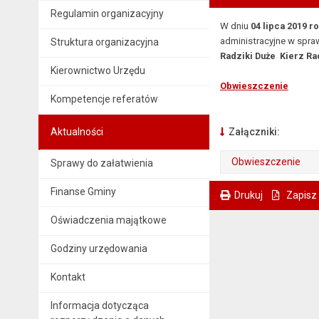
Regulamin organizacyjny
W
dniu
04 lipca 2019 r
administracyjne w spra
Struktura organizacyjna
Radziki
Duże
Kierz Ra
-
Kierownictwo Urzędu
Obwieszczenie
Kompetencje referatów
Aktualności
Załączniki:
Obwieszczenie
Sprawy do załatwienia
. Plik w formacie: pdf
. Otwiera się w nowej karcie.
Finanse Gminy
Drukuj
Zapisz
. Ta sama treść dostępna jest na bieżącej stronie
Oświadczenia majątkowe
Godziny urzędowania
Kontakt
Informacja dotycząca