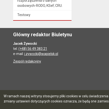
rozporządzenia o danych
osobowych-RODO, KSeF, CRU.
Testowy
Główny redaktor Biuletynu
Jacek Żywocki
tel.
(+48) 56 49 383 21
e-mail:
j.zywocki@wapielsk.pl
Zespół redakcyjny
W ramach naszej witryny stosujemy pliki cookies w celu świadczen
zmiany ustawień dotyczących cookies oznacza, że będą one zamie
5.7.0 [90]