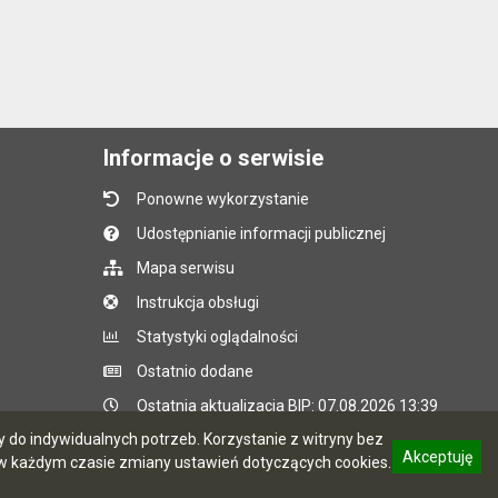
Informacje o serwisie
Ponowne wykorzystanie
Udostępnianie informacji publicznej
Mapa serwisu
Instrukcja obsługi
Statystyki oglądalności
Ostatnio dodane
Ostatnia aktualizacja BIP: 07.08.2026 13:39
do indywidualnych potrzeb. Korzystanie z witryny bez
Akceptuję
 każdym czasie zmiany ustawień dotyczących cookies.
CMS i hosting: Logonet Sp. z o.o. w Bydgoszczy
informację o polityce prywatności