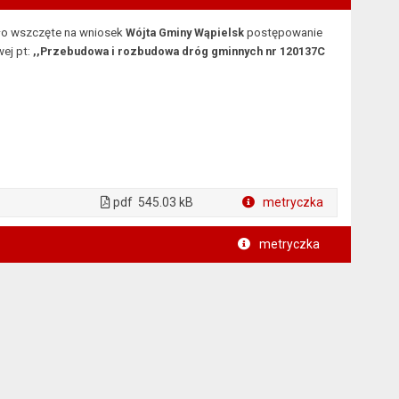
ło wszczęte
na wniosek
Wójta Gminy Wąpielsk
postępowanie
wej pt:
,,Przebudowa i rozbudowa dróg gminnych nr 120137C
pdf
545.03 kB
metryczka
Plik w formacie
metryczka