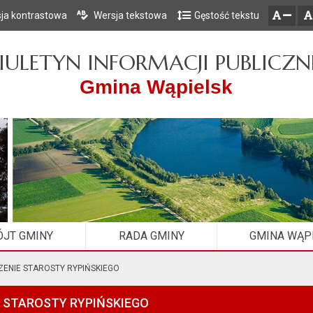
ja kontrastowa
Wersja tekstowa
Gęstość tekstu
Przejdź do głównego menu
Przejdź do mapy serwisu
Przejdź do treści
zresetuj
zmniejsz czcionkę
IULETYN INFORMACJI PUBLICZN
Gmina Wąpielsk
JT GMINY
RADA GMINY
GMINA WĄP
ENIE STAROSTY RYPIŃSKIEGO
 STAROSTY RYPIŃSKIEGO