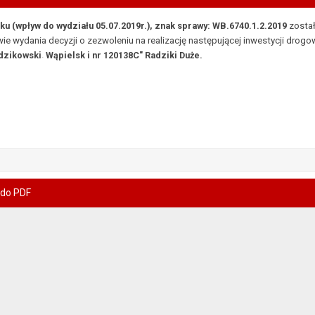
oku (wpływ do wydziału 05.07.2019r.), znak sprawy: WB.6740.1.2.2019
zosta
wie wydania decyzji
o
zezwoleniu
na realizację następującej inwestycji drogo
dzikowski
Wąpielsk i nr 120138C" Radziki Duże.
-
 do PDF