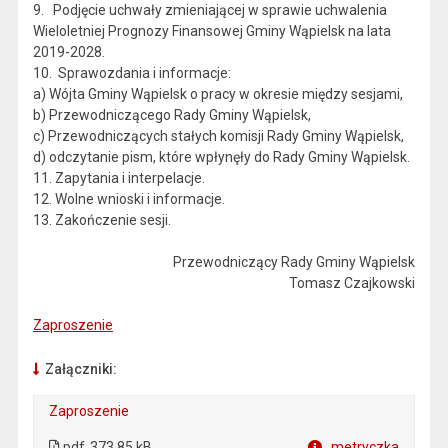
9. Podjęcie uchwały zmieniającej w sprawie uchwalenia
Wieloletniej Prognozy Finansowej Gminy Wąpielsk na lata
2019-2028.
10. Sprawozdania i informacje:
a) Wójta Gminy Wąpielsk o pracy w okresie między sesjami,
b) Przewodniczącego Rady Gminy Wąpielsk,
c) Przewodniczących stałych komisji Rady Gminy Wąpielsk,
d) odczytanie pism, które wpłynęły do Rady Gminy Wąpielsk.
11. Zapytania i interpelacje.
12. Wolne wnioski i informacje.
13. Zakończenie sesji.
Przewodniczący Rady Gminy Wąpielsk
Tomasz Czajkowski
Zaproszenie
Załączniki:
Zaproszenie
. Plik w formacie: pdf
. Otwiera się w nowej karcie.
pdf
373.85 kB
metryczka