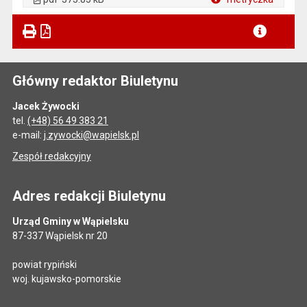
Plik w formacie
Główny redaktor Biuletynu
Jacek Żywocki
tel.
(+48) 56 49 383 21
e-mail:
j.zywocki@wapielsk.pl
Zespół redakcyjny
Adres redakcji Biuletynu
Urząd Gminy w Wąpielsku
87-337 Wąpielsk nr 20
powiat rypiński
woj. kujawsko-pomorskie