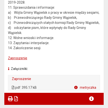
2019-2028.
11. Sprawozdania i informacje:
a) Wójta Gminy Wąpielsk o pracy w okresie między sesjami,
b) Przewodniczącego Rady Gminy Wąpielsk,
c) Przewodniczących stałych komisji Rady Gminy Wąpielsk,
d) odczytanie pism, które wpłynęły do Rady Gminy
Wąpielsk.
12. Wolne wnioski i informacje.
13. Zapytania i interpelacje.
14. Zakończenie sesji.
Zaproszenie
Załączniki:
Zaproszenie
. Plik w formacie: pdf
. Otwiera się w nowej karcie.
pdf
395.17 kB
metryczka
Plik w formacie